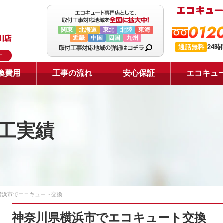
0120
関東
北海道
東北
北陸
東海
近畿
中国
四国
九州
通話無料
24
ナ
換費用
工事の流れ
安心保証
エコキュ
工実績
横浜市でエコキュート交換
神奈川県横浜市でエコキュート交換