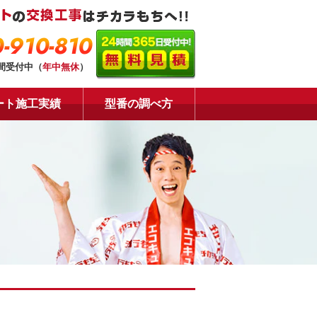
-910-810
時間受付中（
年中無休
）
ート施工実績
型番の調べ方