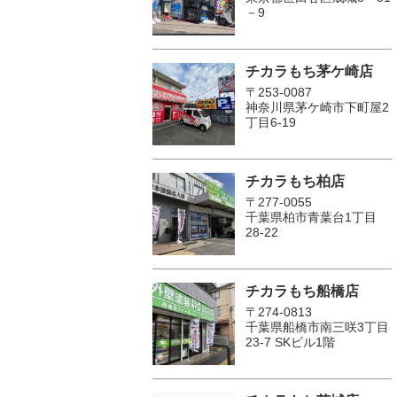
－9
チカラもち茅ケ崎店
〒253-0087
神奈川県茅ケ崎市下町屋2
丁目6-19
チカラもち柏店
〒277-0055
千葉県柏市青葉台1丁目
28-22
チカラもち船橋店
〒274-0813
千葉県船橋市南三咲3丁目
23-7 SKビル1階