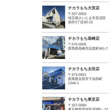
チカラもち大宮店
〒337-0003
埼玉県さいたま市見沼区
深作3丁目30-10
チカラもち高崎店
〒370-0005
群馬県高崎市浜尻町461-7
チカラもち太田店
〒373-0821
群馬県太田市下浜田町
1344-1
チカラもち東京店
〒157-0066
東京都世田谷区成城8－31