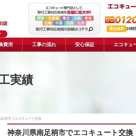
0120
関東
北海道
東北
北陸
東海
近畿
中国
四国
九州
通話無料
24
ナ
換費用
工事の流れ
安心保証
エコキュ
工実績
南足柄市でエコキュート交換
神奈川県南足柄市でエコキュート交換