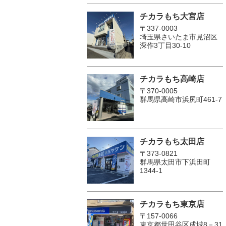
チカラもち大宮店
〒337-0003
埼玉県さいたま市見沼区
深作3丁目30-10
チカラもち高崎店
〒370-0005
群馬県高崎市浜尻町461-7
チカラもち太田店
〒373-0821
群馬県太田市下浜田町
1344-1
チカラもち東京店
〒157-0066
東京都世田谷区成城8－31