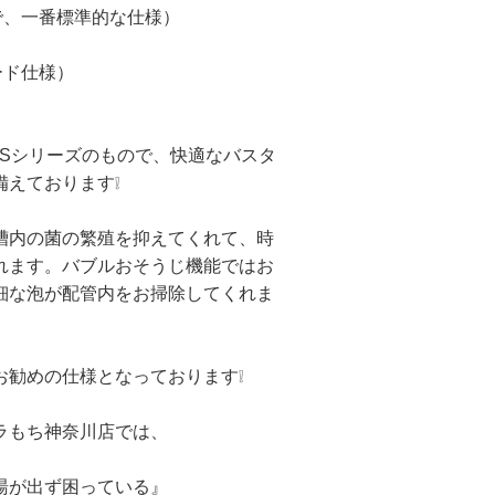
で、一番標準的な仕様）
ード仕様）
）
UはSシリーズのもので、快適なバスタ
えております❕
槽内の菌の繁殖を抑えてくれて、時
れます。バブルおそうじ機能ではお
細な泡が配管内をお掃除してくれま
お勧めの仕様となっております❕
ラもち神奈川店では、
湯が出ず困っている』