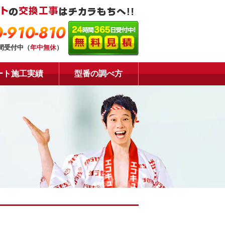
-910-810
時間受付中（
年中無休
）
ート施工実績
型番の調べ方