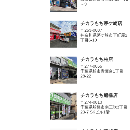
－9
チカラもち茅ケ崎店
〒253-0087
神奈川県茅ケ崎市下町屋2
丁目6-19
チカラもち柏店
〒277-0055
千葉県柏市青葉台1丁目
28-22
チカラもち船橋店
〒274-0813
千葉県船橋市南三咲3丁目
23-7 SKビル1階