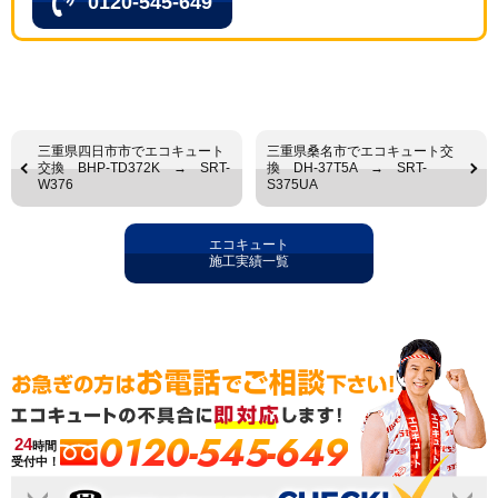
0120-545-649
三重県四日市市でエコキュート
三重県桑名市でエコキュート交
交換 BHP-TD372K → SRT-
換 DH-37T5A → SRT-
W376
S375UA
エコキュート
施工実績一覧
0120-545-649
24
時間
受付中！