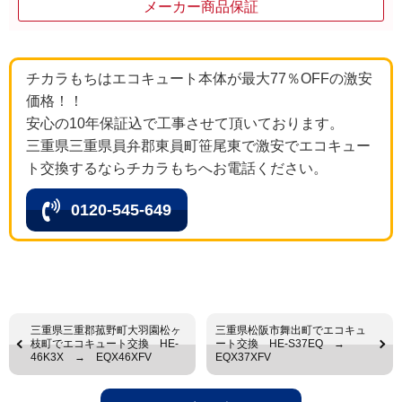
メーカー商品保証
チカラもちはエコキュート本体が最大77％OFFの激安
価格！！
安心の10年保証込で工事させて頂いております。
三重県三重県員弁郡東員町笹尾東で激安でエコキュー
ト交換するならチカラもちへお電話ください。
0120-545-649
三重県三重郡菰野町大羽園松ヶ
三重県松阪市舞出町でエコキュ
枝町でエコキュート交換 HE-
ート交換 HE-S37EQ →
46K3X → EQX46XFV
EQX37XFV