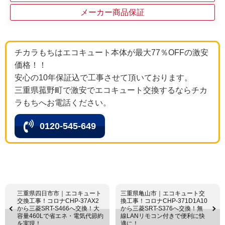
メーカー商品保証
チカラもちはエコキュート本体が最大77％OFFの激安
価格！！
安心の10年保証込で工事させて頂いております。
三重県菰野町で激安でエコキュート交換するならチカ
ラもちへお電話ください。
0120-545-649
三重県四日市市｜エコキュート
三重県亀山市｜エコキュート交
交換工事！コロナCHP-37AX2
換工事！コロナCHP-371D1A10
から三菱SRT-S466へ交換！大
から三菱SRT-S376へ交換！無
容量460Lで省エネ・電気代節約
線LANリモコン付きで便利に快
を実現！
適に！