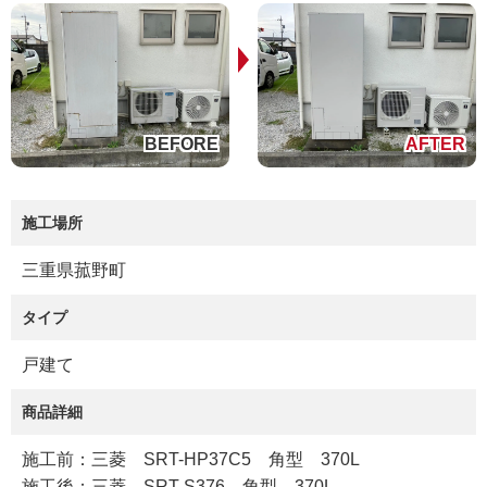
施工場所
三重県菰野町
タイプ
戸建て
商品詳細
施工前：三菱 SRT-HP37C5 角型 370L
施工後：三菱 SRT-S376 角型 370L