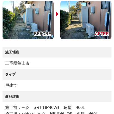
施工場所
三重県亀山市
タイプ
戸建て
商品詳細
施工前：三菱 SRT-HP46W1 角型 460L
施工後：パナソニック HE-S46LQS 角型 460L