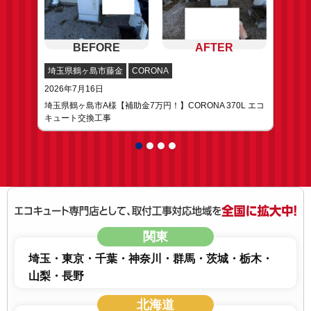
埼玉県鶴ヶ島市藤金
CORONA
2026年7月16日
埼玉県鶴ヶ島市A様【補助金7万円！】CORONA 370L エコ
キュート交換工事
関東
埼玉
東京
千葉
神奈川
群馬
茨城
栃木
山梨
長野
北海道