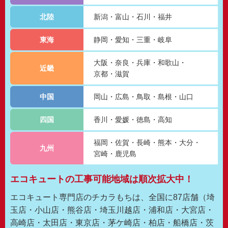
北陸
新潟
富山
石川
福井
東海
静岡
愛知
三重
岐阜
大阪
奈良
兵庫
和歌山
近畿
京都
滋賀
中国
岡山
広島
鳥取
島根
山口
四国
香川
愛媛
徳島
高知
福岡
佐賀
長崎
熊本
大分
九州
宮崎
鹿児島
エコキュートの工事可能地域は順次拡大中！
エコキュート専門店のチカラもちは、全国に87店舗（埼
玉店・小山店・熊谷店・埼玉川越店・浦和店・大宮店・
高崎店・太田店・東京店・茅ケ崎店・柏店・船橋店・茨