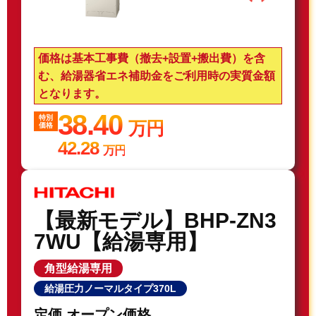
価格は基本工事費（撤去+設置+搬出費）を含
む、給湯器省エネ補助金をご利用時の実質金額
となります。
38.40
特別
万円
価格
42.28
万円
【最新モデル】BHP-ZN3
7WU【給湯専用】
角型給湯専用
給湯圧力ノーマルタイプ370L
定価 オープン価格