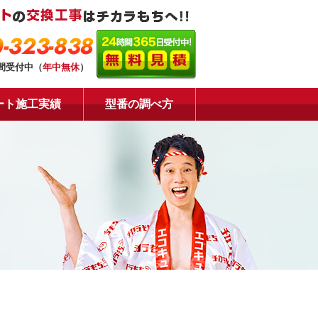
-323-838
時間受付中（
年中無休
）
ート施工実績
型番の調べ方