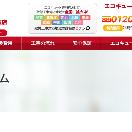
0120
関東
北海道
東北
北陸
東海
近畿
中国
四国
九州
通話無料
24
ナ
換費用
工事の流れ
安心保証
エコキュ
ム