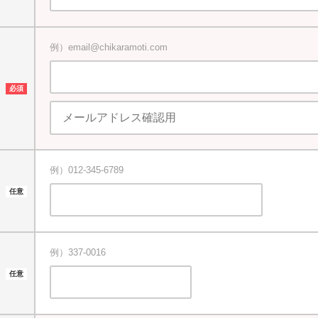
例）email@chikaramoti.com
例）012-345-6789
例）337-0016