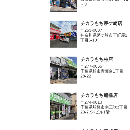
－9
チカラもち茅ケ崎店
〒253-0087
神奈川県茅ケ崎市下町屋2
丁目6-19
チカラもち柏店
〒277-0055
千葉県柏市青葉台1丁目
28-22
チカラもち船橋店
〒274-0813
千葉県船橋市南三咲3丁目
23-7 SKビル1階