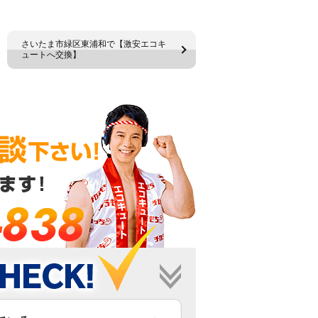
さいたま市緑区東浦和で【激安エコキ
ュートへ交換】
-838