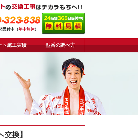
-323-838
時間受付中（
年中無休
）
ート施工実績
型番の調べ方
へ交換】