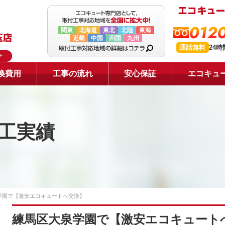
0120
関東
北海道
東北
北陸
東海
近畿
中国
四国
九州
通話無料
24
ナ
換費用
工事の流れ
安心保証
エコキュ
工実績
学園で【激安エコキュートへ交換】
練馬区大泉学園で【激安エコキュート