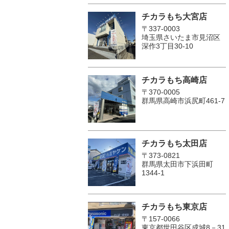
チカラもち大宮店
〒337-0003
埼玉県さいたま市見沼区
深作3丁目30-10
チカラもち高崎店
〒370-0005
群馬県高崎市浜尻町461-7
チカラもち太田店
〒373-0821
群馬県太田市下浜田町
1344-1
チカラもち東京店
〒157-0066
東京都世田谷区成城8－31