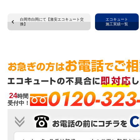
白岡市白岡にて【激安エコキュート交
エコキュート
換】
施工実績一覧
0120-323
24
時間
受付中！