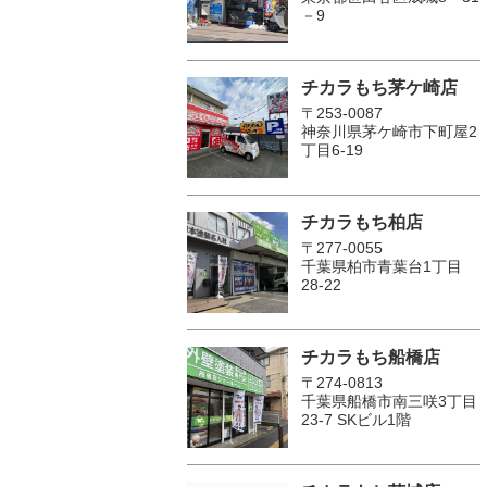
－9
チカラもち茅ケ崎店
〒253-0087
神奈川県茅ケ崎市下町屋2
丁目6-19
チカラもち柏店
〒277-0055
千葉県柏市青葉台1丁目
28-22
チカラもち船橋店
〒274-0813
千葉県船橋市南三咲3丁目
23-7 SKビル1階