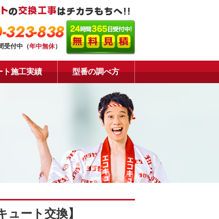
-323-838
時間受付中（
年中無休
）
ート施工実績
型番の調べ方
キュート交換】