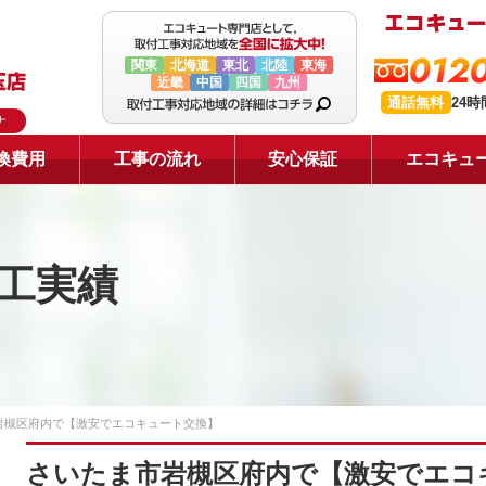
0120
関東
北海道
東北
北陸
東海
近畿
中国
四国
九州
通話無料
24
ナ
換費用
工事の流れ
安心保証
エコキュ
工実績
岩槻区府内で【激安でエコキュート交換】
さいたま市岩槻区府内で【激安でエコ