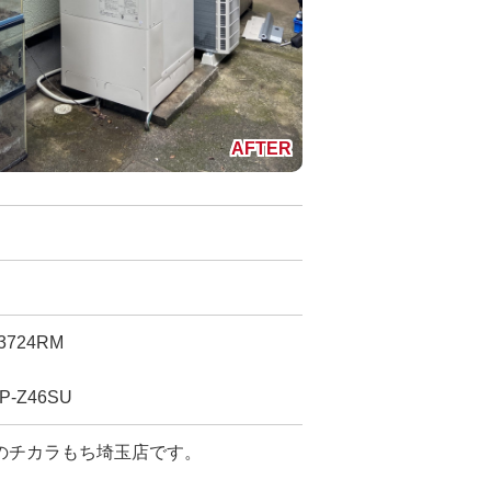
724RM
Z46SU
のチカラもち埼玉店です。