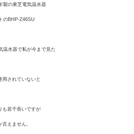
年製の東芝電気温水器
のBHP-Z46SU
気温水器で私が今まで見た
使用されていないと
りも若干長いですが
か言えません。