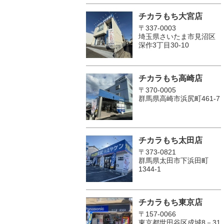
チカラもち大宮店
〒337-0003
埼玉県さいたま市見沼区
深作3丁目30-10
チカラもち高崎店
〒370-0005
群馬県高崎市浜尻町461-7
チカラもち太田店
〒373-0821
群馬県太田市下浜田町
1344-1
チカラもち東京店
〒157-0066
東京都世田谷区成城8－31