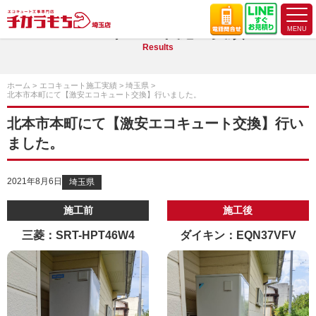
エコキュート施工実績
Results
ホーム
エコキュート施工実績
埼玉県
北本市本町にて【激安エコキュート交換】行いました。
北本市本町にて【激安エコキュート交換】行い
ました。
2021年8月6日
埼玉県
施工前
施工後
三菱：SRT-HPT46W4
ダイキン：EQN37VFV