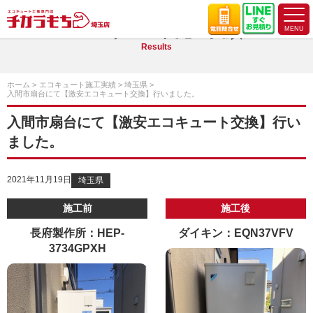
エコキュート施工実績
Results
ホーム
エコキュート施工実績
埼玉県
入間市扇台にて【激安エコキュート交換】行いました。
入間市扇台にて【激安エコキュート交換】行い
ました。
2021年11月19日
埼玉県
施工前
施工後
長府製作所：HEP-
ダイキン：EQN37VFV
3734GPXH