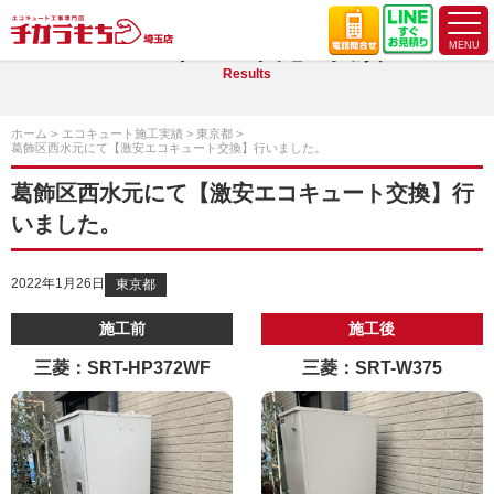
エコキュート施工実績
Results
ホーム
エコキュート施工実績
東京都
葛飾区西水元にて【激安エコキュート交換】行いました。
葛飾区西水元にて【激安エコキュート交換】行
いました。
2022年1月26日
東京都
施工前
施工後
三菱：SRT-HP372WF
三菱：SRT-W375