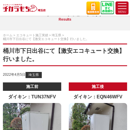
エコキュート施工実績
Results
ホーム
エコキュート施工実績
埼玉県
桶川市下日出谷にて【激安エコキュート交換】行いました。
桶川市下日出谷にて【激安エコキュート交換】
行いました。
2022年4月5日
埼玉県
施工前
施工後
ダイキン：TUN37NFV
ダイキン：EQN46WFV