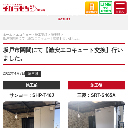
エコキュート施工実績
Results
ホーム
エコキュート施工実績
埼玉県
坂戸市関間にて【激安エコキュート交換】行いました。
坂戸市関間にて【激安エコキュート交換】行い
ました。
2022年4月7日
埼玉県
施工前
施工後
サンヨー：SHP-T46J
三菱：SRT-S465A