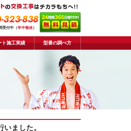
-323-838
時間受付中（
年中無休
）
ート施工実績
型番の調べ方
行いました。