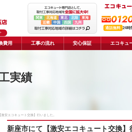
0120
関東
北海道
東北
北陸
東海
近畿
中国
四国
九州
通話無料
24
ナ
換費用
工事の流れ
安心保証
エコキュ
工実績
【激安エコキュート交換】行いました。
新座市にて【激安エコキュート交換】