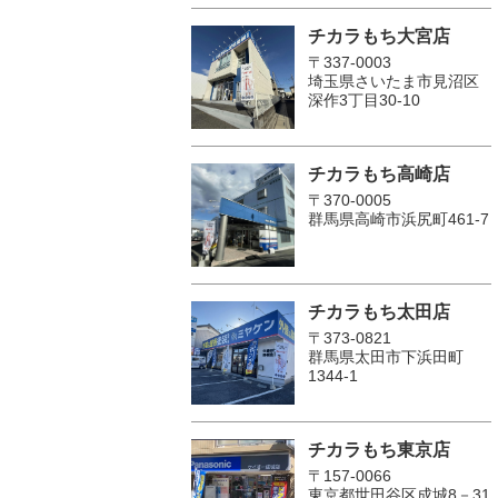
チカラもち大宮店
〒337-0003
埼玉県さいたま市見沼区
深作3丁目30-10
チカラもち高崎店
〒370-0005
群馬県高崎市浜尻町461-7
チカラもち太田店
〒373-0821
群馬県太田市下浜田町
1344-1
チカラもち東京店
〒157-0066
東京都世田谷区成城8－31