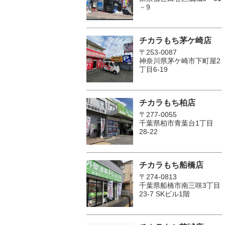
－9
チカラもち茅ケ崎店
〒253-0087
神奈川県茅ケ崎市下町屋2
丁目6-19
チカラもち柏店
〒277-0055
千葉県柏市青葉台1丁目
28-22
チカラもち船橋店
〒274-0813
千葉県船橋市南三咲3丁目
23-7 SKビル1階