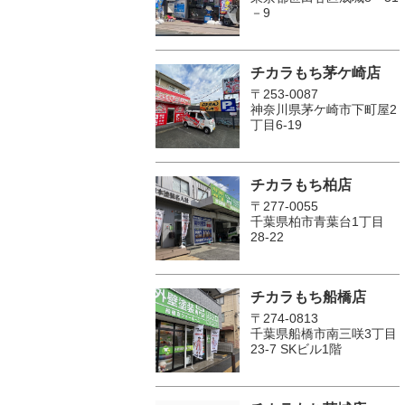
－9
チカラもち茅ケ崎店
〒253-0087
神奈川県茅ケ崎市下町屋2
丁目6-19
チカラもち柏店
〒277-0055
千葉県柏市青葉台1丁目
28-22
チカラもち船橋店
〒274-0813
千葉県船橋市南三咲3丁目
23-7 SKビル1階