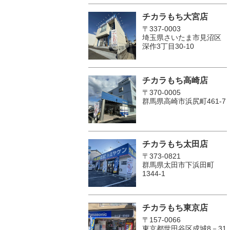
チカラもち大宮店
〒337-0003
埼玉県さいたま市見沼区
深作3丁目30-10
チカラもち高崎店
〒370-0005
群馬県高崎市浜尻町461-7
チカラもち太田店
〒373-0821
群馬県太田市下浜田町
1344-1
チカラもち東京店
〒157-0066
東京都世田谷区成城8－31