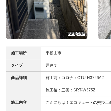
施工場所
東松山市
タイプ
戸建て
商品詳細
施工前：コロナ：CTU-H3726A2
施工後：三菱：SRT-W375Z
施工内容
こんにちは！エコキュートの交換工