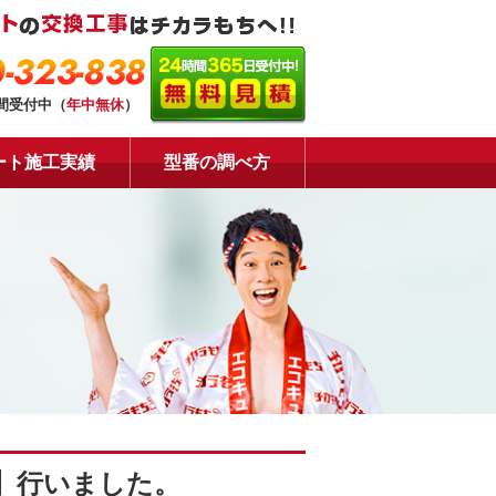
-323-838
時間受付中（
年中無休
）
ート施工実績
型番の調べ方
】行いました。