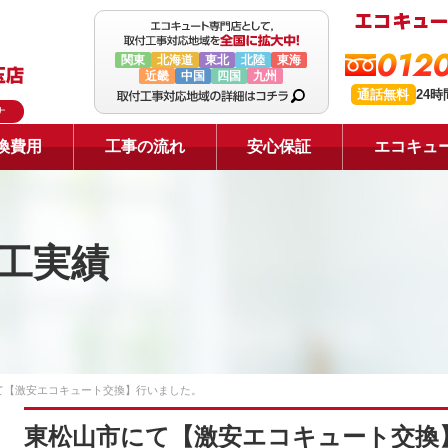
0120
関東
北海道
東北
北陸
東海
近畿
中国
四国
九州
通話無料
24
ナ
換費用
工事の流れ
安心保証
エコキュ
工実績
て【激安エコキュート交換】行いました。
東松山市にて【激安エコキュート交換