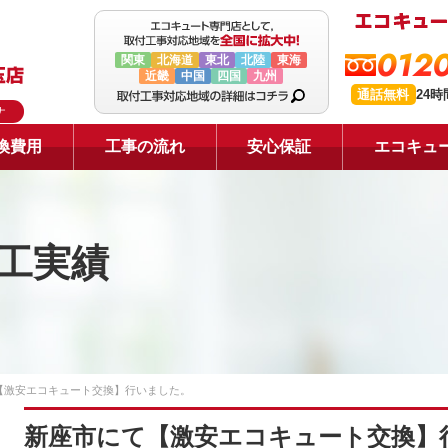
0120
関東
北海道
東北
北陸
東海
近畿
中国
四国
九州
通話無料
24
ナ
換費用
工事の流れ
安心保証
エコキュ
工実績
【激安エコキュート交換】行いました。
新座市にて【激安エコキュート交換】