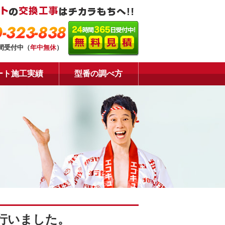
-323-838
時間受付中（
年中無休
）
ート施工実績
型番の調べ方
行いました。