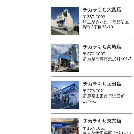
チカラもち大宮店
〒337-0003
埼玉県さいたま市見沼区
深作3丁目30-10
チカラもち高崎店
〒370-0005
群馬県高崎市浜尻町461-7
チカラもち太田店
〒373-0821
群馬県太田市下浜田町
1344-1
チカラもち東京店
〒157-0066
東京都世田谷区成城8－31