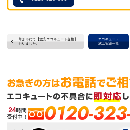
草加市にて【激安エコキュート交換】
エコキュート
行いました。
施工実績一覧
0120-323
24
時間
受付中！