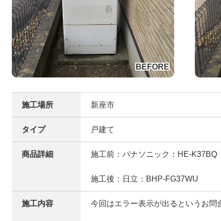
施工場所
新座市
タイプ
戸建て
商品詳細
施工前：パナソニック：HE-K37BQ
施工後：日立：BHP-FG37WU
施工内容
今回はエラー表示が出るというお問