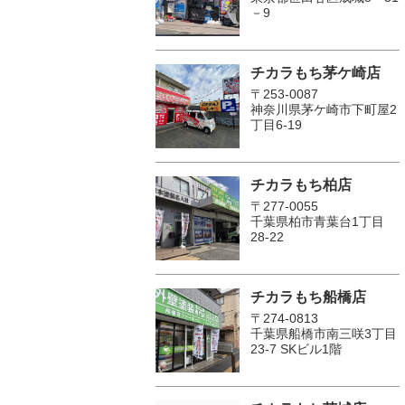
－9
チカラもち茅ケ崎店
〒253-0087
神奈川県茅ケ崎市下町屋2
丁目6-19
チカラもち柏店
〒277-0055
千葉県柏市青葉台1丁目
28-22
チカラもち船橋店
〒274-0813
千葉県船橋市南三咲3丁目
23-7 SKビル1階