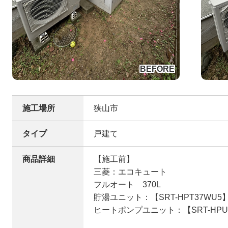
施工場所
狭山市
タイプ
戸建て
商品詳細
【施工前】
三菱：エコキュート
フルオート 370L
貯湯ユニット：【SRT-HPT37WU5
ヒートポンプユニット：【SRT-HPU