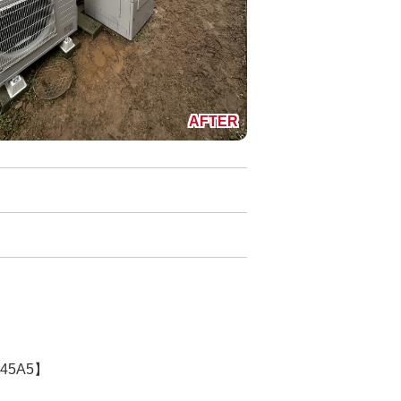
】
45A5】