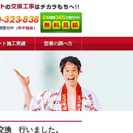
-323-838
時間受付中（
年中無休
）
ート施工実績
型番の調べ方
交換 行いました。