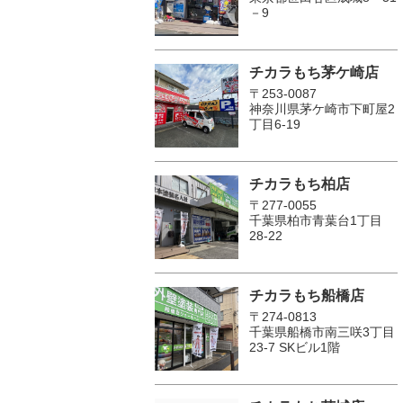
－9
チカラもち茅ケ崎店
〒253-0087
神奈川県茅ケ崎市下町屋2
丁目6-19
チカラもち柏店
〒277-0055
千葉県柏市青葉台1丁目
28-22
チカラもち船橋店
〒274-0813
千葉県船橋市南三咲3丁目
23-7 SKビル1階