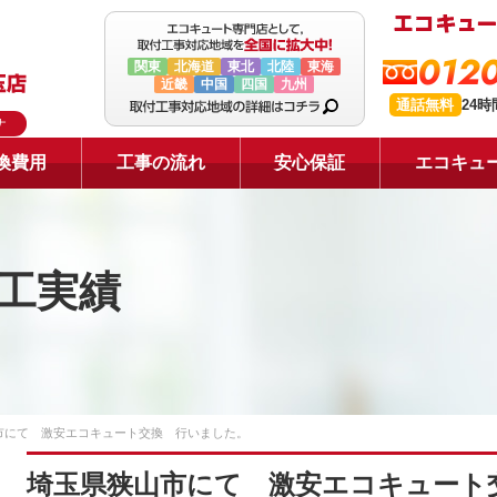
0120
関東
北海道
東北
北陸
東海
近畿
中国
四国
九州
通話無料
24
ナ
換費用
工事の流れ
安心保証
エコキュ
工実績
市にて 激安エコキュート交換 行いました。
埼玉県狭山市にて 激安エコキュート