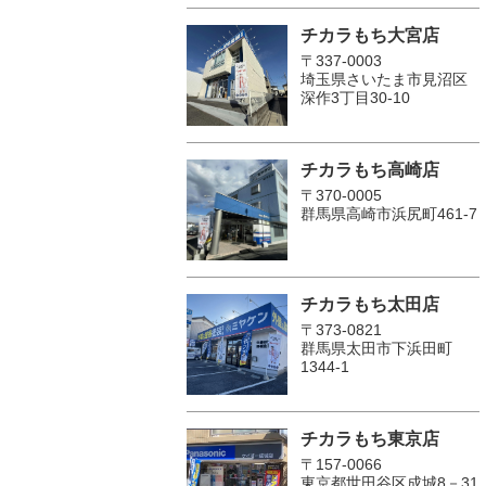
チカラもち大宮店
〒337-0003
埼玉県さいたま市見沼区
深作3丁目30-10
チカラもち高崎店
〒370-0005
群馬県高崎市浜尻町461-7
チカラもち太田店
〒373-0821
群馬県太田市下浜田町
1344-1
チカラもち東京店
〒157-0066
東京都世田谷区成城8－31