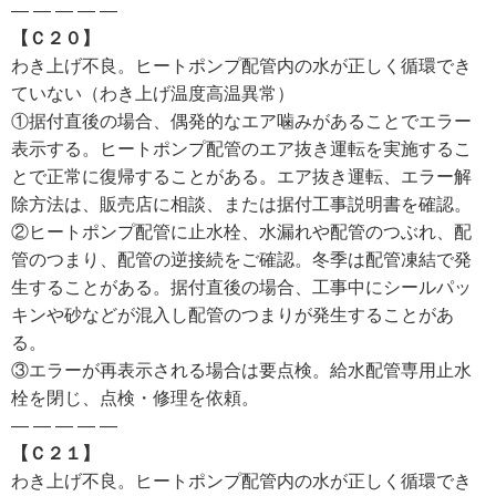
— — — — —
【Ｃ２０】
わき上げ不良。ヒートポンプ配管内の水が正しく循環でき
ていない（わき上げ温度高温異常）
①据付直後の場合、偶発的なエア噛みがあることでエラー
表示する。ヒートポンプ配管のエア抜き運転を実施するこ
とで正常に復帰することがある。エア抜き運転、エラー解
除方法は、販売店に相談、または据付工事説明書を確認。
②ヒートポンプ配管に止水栓、水漏れや配管のつぶれ、配
管のつまり、配管の逆接続をご確認。冬季は配管凍結で発
生することがある。据付直後の場合、工事中にシールパッ
キンや砂などが混入し配管のつまりが発生することがあ
る。
③エラーが再表示される場合は要点検。給水配管専用止水
栓を閉じ、点検・修理を依頼。
— — — — —
【Ｃ２１】
わき上げ不良。ヒートポンプ配管内の水が正しく循環でき