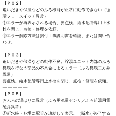
【Ｐ０２】
追いだきや保温などのふろ機能が正常に動作できない（循
環フロースイッチ異常）
①エラーが再表示される場合、要点検。給水配管専用止水
栓を閉じ、点検・修理を依頼。
②エラー解除方法は据付工事説明書を確認、または問い合
わせ。
— — — — —
【Ｐ０３】
追いだきや保温などの動作不良。貯湯ユニット内部のふろ
循環を行なう部品の不具合によるエラー（ふろ循環二方弁
異常）
要点検。給水配管専用止水栓を閉じ、点検・修理を依頼。
— — — — —
【Ｐ０５】
おふろの湯はりに異常（ふろ用流量センサ／ふろ給湯用電
磁弁異常）
①断水時・冬場に配管が凍結して表示。（断水が終了する