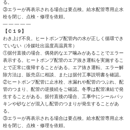
る。
③エラーが再表示される場合は要点検。給水配管専用止水
栓を閉じ、点検・修理を依頼。
— — — — —
【Ｃ１９】
わき上げ不良。ヒートポンプ配管内の水が正しく循環でき
ていない（冷媒吐出温度高温異常）
①据付直後の場合、偶発的なエア噛みがあることでエラー
表示する。ヒートポンプ配管のエア抜き運転を実施するこ
とで正常に復帰することがある。エア抜き運転、エラー解
除方法は、販売店に相談、または据付工事説明書を確認。
②ヒートポンプ配管に止水栓、水漏れや配管のつぶれ、配
管のつまり、配管の逆接続をご確認。冬季は配管凍結で発
生することがある。据付直後の場合、工事中にシールパッ
キンや砂などが混入し配管のつまりが発生することがあ
る。
③エラーが再表示される場合は要点検。給水配管専用止水
栓を閉じ、点検・修理を依頼。