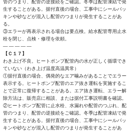
管のつまり、配管の逆接続をご確認。冬季は配管凍結で発
生することがある。据付直後の場合、工事中にシールパッ
キンや砂などが混入し配管のつまりが発生することがあ
る。
③エラーが再表示される場合は要点検。給水配管専用止水
栓を閉じ、点検・修理を依頼。
— — — — —
【Ｃ１７】
わき上げ不良。ヒートポンプ配管内の水が正しく循環でき
ていない（わき上げ温度高温異常）
①据付直後の場合、偶発的なエア噛みがあることでエラー
表示する。ヒートポンプ配管のエア抜き運転を実施するこ
とで正常に復帰することがある。エア抜き運転、エラー解
除方法は、販売店に相談、または据付工事説明書を確認。
②ヒートポンプ配管に止水栓、水漏れや配管のつぶれ、配
管のつまり、配管の逆接続をご確認。冬季は配管凍結で発
生することがある。据付直後の場合、工事中にシールパッ
キンや砂などが混入し配管のつまりが発生することがあ