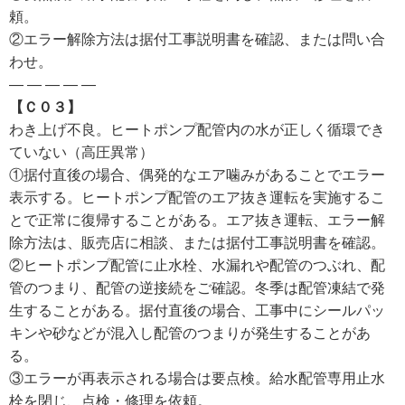
頼。
②エラー解除方法は据付工事説明書を確認、または問い合
わせ。
— — — — —
【Ｃ０３】
わき上げ不良。ヒートポンプ配管内の水が正しく循環でき
ていない（高圧異常）
①据付直後の場合、偶発的なエア噛みがあることでエラー
表示する。ヒートポンプ配管のエア抜き運転を実施するこ
とで正常に復帰することがある。エア抜き運転、エラー解
除方法は、販売店に相談、または据付工事説明書を確認。
②ヒートポンプ配管に止水栓、水漏れや配管のつぶれ、配
管のつまり、配管の逆接続をご確認。冬季は配管凍結で発
生することがある。据付直後の場合、工事中にシールパッ
キンや砂などが混入し配管のつまりが発生することがあ
る。
③エラーが再表示される場合は要点検。給水配管専用止水
栓を閉じ、点検・修理を依頼。