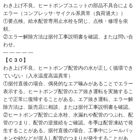
わき上げ不良。ヒートポンプユニットの部品不具合による
エラー（コンプレッサ･サイクル系異常（負荷過大））
①要点検。給水配管専用止水栓を閉じ、点検・修理を依
頼。
②エラー解除方法は据付工事説明書を確認、または問い合
わせ。
— — — — —
【Ｃ３０】
わき上げ不良。ヒートポンプ配管内の水が正しく循環でき
ていない（入水温度高温異常）
①据付直後の場合、偶発的なエア噛みがあることでエラー
表示する。ヒートポンプ配管のエア抜き運転を実施するこ
とで正常に復帰することがある。エア抜き運転、エラー解
除方法は、販売店に相談、または据付工事説明書を確認。
②ヒートポンプ配管に止水栓、水漏れや配管のつぶれ、配
管のつまり、配管の逆接続をご確認。冬季は配管凍結で発
生することがある。据付直後の場合、工事中にシールパッ
キンや砂などが混入し配管のつまりが発生することがあ