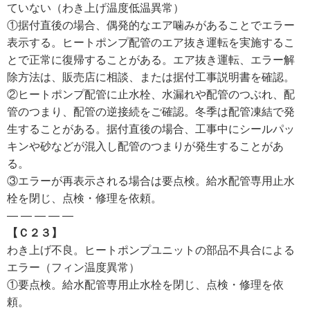
ていない（わき上げ温度低温異常）
①据付直後の場合、偶発的なエア噛みがあることでエラー
表示する。ヒートポンプ配管のエア抜き運転を実施するこ
とで正常に復帰することがある。エア抜き運転、エラー解
除方法は、販売店に相談、または据付工事説明書を確認。
②ヒートポンプ配管に止水栓、水漏れや配管のつぶれ、配
管のつまり、配管の逆接続をご確認。冬季は配管凍結で発
生することがある。据付直後の場合、工事中にシールパッ
キンや砂などが混入し配管のつまりが発生することがあ
る。
③エラーが再表示される場合は要点検。給水配管専用止水
栓を閉じ、点検・修理を依頼。
— — — — —
【Ｃ２３】
わき上げ不良。ヒートポンプユニットの部品不具合による
エラー（フィン温度異常）
①要点検。給水配管専用止水栓を閉じ、点検・修理を依
頼。