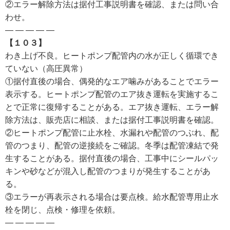
②エラー解除方法は据付工事説明書を確認、または問い合
わせ。
— — — — —
【１０３】
わき上げ不良。ヒートポンプ配管内の水が正しく循環でき
ていない（高圧異常）
①据付直後の場合、偶発的なエア噛みがあることでエラー
表示する。ヒートポンプ配管のエア抜き運転を実施するこ
とで正常に復帰することがある。エア抜き運転、エラー解
除方法は、販売店に相談、または据付工事説明書を確認。
②ヒートポンプ配管に止水栓、水漏れや配管のつぶれ、配
管のつまり、配管の逆接続をご確認。冬季は配管凍結で発
生することがある。据付直後の場合、工事中にシールパッ
キンや砂などが混入し配管のつまりが発生することがあ
る。
③エラーが再表示される場合は要点検。給水配管専用止水
栓を閉じ、点検・修理を依頼。
— — — — —