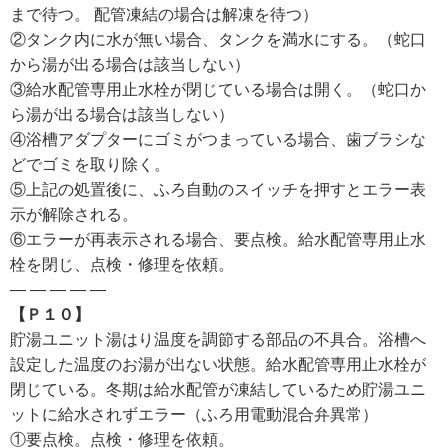
まで待つ。 配管凍結の場合は解凍を待つ）
②タンク内に水が無い場合、タンクを満水にする。（蛇口
から湯が出る場合は該当しない）
③給水配管専用止水栓が閉じている場合は開く。（蛇口か
ら湯が出る場合は該当しない）
④浴槽アダプターにゴミがつまっている場合、歯ブラシな
どでゴミを取り除く。
⑤上記の処置後に、ふろ自動のスイッチを押すとエラー表
示が解除される。
⑥エラーが再表示される場合、要点検。給水配管専用止水
栓を閉じ、点検・修理を依頼。
— — — — —
【Ｐ１０】
貯湯ユニット湯はり温度を調節する部品の不具合。浴槽へ
設定した温度のお湯が出ない状態。給水配管専用止水栓が
閉じている。冬期は給水配管が凍結しているため貯湯ユニ
ットに給水されずエラー（ふろ用電動混合弁異常）
①要点検。点検・修理を依頼。