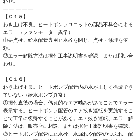
わせ。
— — — — —
【Ｃ１５】
わき上げ不良。ヒートポンプユニットの部品不具合による
エラー（ファンモーター異常）
①要点検。給水配管専用止水栓を閉じ、点検・修理を依
頼。
②エラー解除方法は据付工事説明書を確認、または問い合
わせ。
— — — — —
【Ｃ１６】
わき上げ不良。ヒートポンプ配管内の水が正しく循環でき
ていない（給水ポンプ異常）
①据付直後の場合、偶発的なエア噛みがあることでエラー
表示する。ヒートポンプ配管のエア抜き運転を実施するこ
とで正常に復帰することがある。エア抜き運転、エラー解
除方法は、販売店に相談、または据付工事説明書を確認。
②ヒートポンプ配管に止水栓、水漏れや配管のつぶれ、配