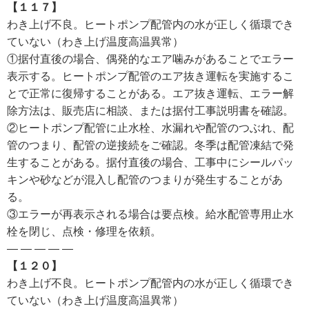
【１１７】
わき上げ不良。ヒートポンプ配管内の水が正しく循環でき
ていない（わき上げ温度高温異常）
①据付直後の場合、偶発的なエア噛みがあることでエラー
表示する。ヒートポンプ配管のエア抜き運転を実施するこ
とで正常に復帰することがある。エア抜き運転、エラー解
除方法は、販売店に相談、または据付工事説明書を確認。
②ヒートポンプ配管に止水栓、水漏れや配管のつぶれ、配
管のつまり、配管の逆接続をご確認。冬季は配管凍結で発
生することがある。据付直後の場合、工事中にシールパッ
キンや砂などが混入し配管のつまりが発生することがあ
る。
③エラーが再表示される場合は要点検。給水配管専用止水
栓を閉じ、点検・修理を依頼。
— — — — —
【１２０】
わき上げ不良。ヒートポンプ配管内の水が正しく循環でき
ていない（わき上げ温度高温異常）