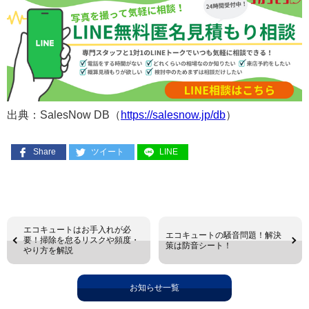
出典：SalesNow DB（
https://salesnow.jp/db
）
Share
ツイート
LINE
エコキュートはお手入れが必
エコキュートの騒音問題！解決
要！掃除を怠るリスクや頻度・
策は防音シート！
やり方を解説
お知らせ一覧