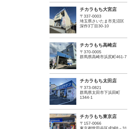
チカラもち大宮店
〒337-0003
埼玉県さいたま市見沼区
深作3丁目30-10
チカラもち高崎店
〒370-0005
群馬県高崎市浜尻町461-7
チカラもち太田店
〒373-0821
群馬県太田市下浜田町
1344-1
チカラもち東京店
〒157-0066
東京都世田谷区成城8－31