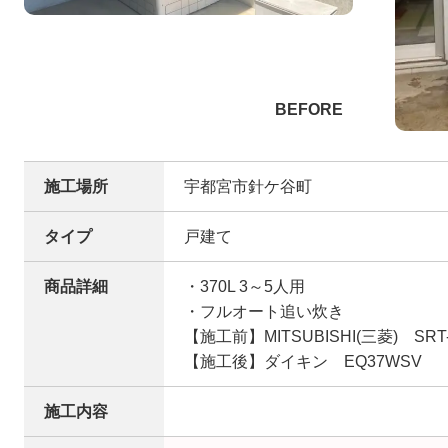
施工場所
宇都宮市針ケ谷町
タイプ
戸建て
商品詳細
・370L 3～5人用
・フルオート追い炊き
【施工前】MITSUBISHI(三菱) SRT-
【施工後】ダイキン EQ37WSV
施工内容