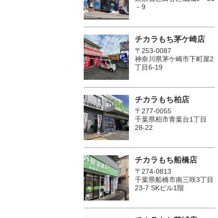
－9
チカラもち茅ケ崎店
〒253-0087
神奈川県茅ケ崎市下町屋2
丁目6-19
チカラもち柏店
〒277-0055
千葉県柏市青葉台1丁目
28-22
チカラもち船橋店
〒274-0813
千葉県船橋市南三咲3丁目
23-7 SKビル1階