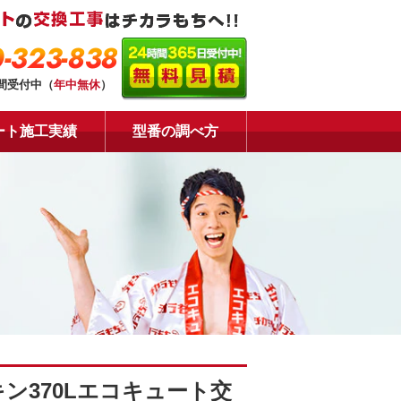
-323-838
時間受付中（
年中無休
）
ート施工実績
型番の調べ方
ン370Lエコキュート交