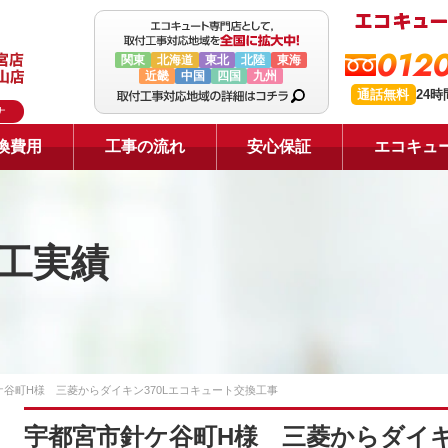
0120
関東
北海道
東北
北陸
東海
近畿
中国
四国
九州
通話無料
24
ナ
換費用
工事の流れ
安心保証
エコキュ
工実績
谷町H様 三菱からダイキン370Lエコキュート交換工事
宇都宮市針ケ谷町H様 三菱からダイキ