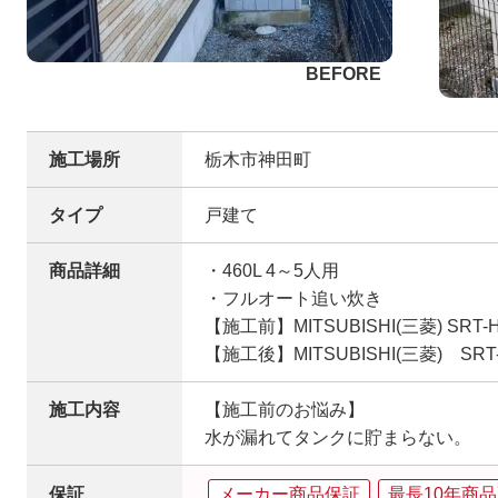
施工場所
栃木市神田町
タイプ
戸建て
商品詳細
・460L 4～5人用
・フルオート追い炊き
【施工前】MITSUBISHI(三菱) SRT-H
【施工後】MITSUBISHI(三菱) SRT-
施工内容
【施工前のお悩み】
水が漏れてタンクに貯まらない。
保証
メーカー商品保証
最長10年商