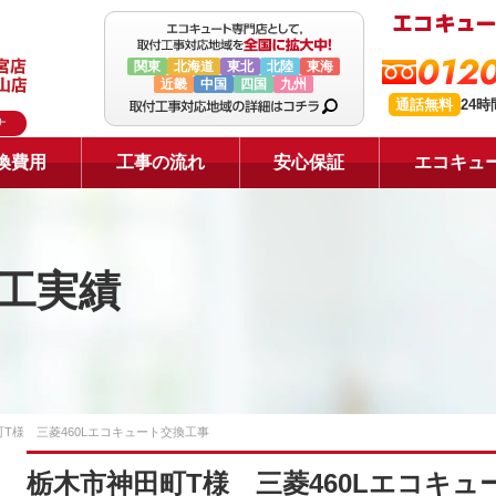
0120
関東
北海道
東北
北陸
東海
近畿
中国
四国
九州
通話無料
24
ナ
換費用
工事の流れ
安心保証
エコキュ
工実績
T様 三菱460Lエコキュート交換工事
栃木市神田町T様 三菱460Lエコキュ