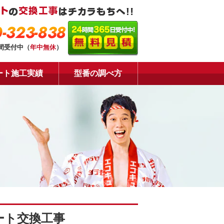
-323-838
時間受付中（
年中無休
）
ート施工実績
型番の調べ方
ート交換工事