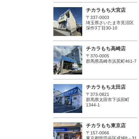
チカラもち大宮店
〒337-0003
埼玉県さいたま市見沼区
深作3丁目30-10
チカラもち高崎店
〒370-0005
群馬県高崎市浜尻町461-7
チカラもち太田店
〒373-0821
群馬県太田市下浜田町
1344-1
チカラもち東京店
〒157-0066
東京都世田谷区成城8－31