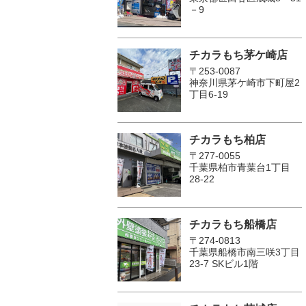
－9
チカラもち茅ケ崎店
〒253-0087
神奈川県茅ケ崎市下町屋2
丁目6-19
チカラもち柏店
〒277-0055
千葉県柏市青葉台1丁目
28-22
チカラもち船橋店
〒274-0813
千葉県船橋市南三咲3丁目
23-7 SKビル1階