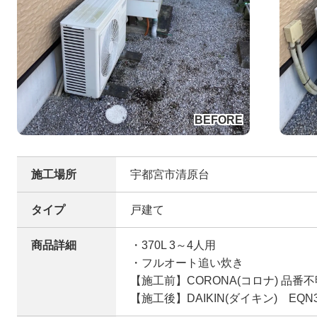
施工場所
宇都宮市清原台
タイプ
戸建て
商品詳細
・370L 3～4人用
・フルオート追い炊き
【施工前】CORONA(コロナ) 品番不
【施工後】DAIKIN(ダイキン) EQN