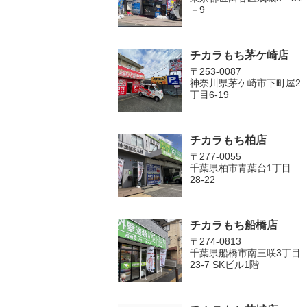
－9
チカラもち茅ケ崎店
〒253-0087
神奈川県茅ケ崎市下町屋2
丁目6-19
チカラもち柏店
〒277-0055
千葉県柏市青葉台1丁目
28-22
チカラもち船橋店
〒274-0813
千葉県船橋市南三咲3丁目
23-7 SKビル1階