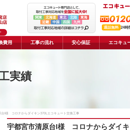
0120
関東
北海道
東北
北陸
東海
近畿
中国
四国
九州
通話無料
24
ナ
換費用
工事の流れ
安心保証
エコキュ
工実績
台I様 コロナからダイキン370Lエコキュート交換工事
宇都宮市清原台I様 コロナからダイキ