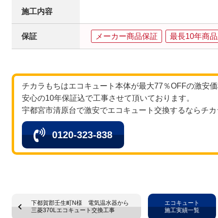
施工内容
保証
メーカー商品保証
最長10年商
チカラもちはエコキュート本体が最大77％OFFの激安
安心の10年保証込で工事させて頂いております。
宇都宮市清原台で激安でエコキュート交換するならチカ
0120-323-838
下都賀郡壬生町N様 電気温水器から
エコキュート
三菱370Lエコキュート交換工事
施工実績一覧