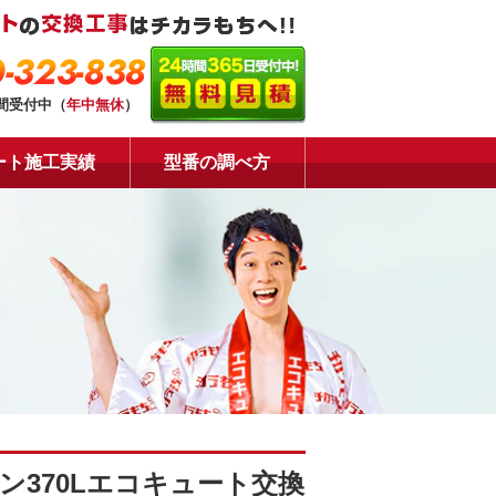
-323-838
時間受付中（
年中無休
）
ート施工実績
型番の調べ方
ン370Lエコキュート交換