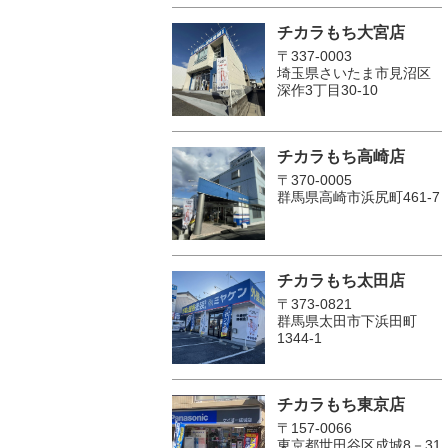
チカラもち大宮店
〒337-0003
埼玉県さいたま市見沼区
深作3丁目30-10
チカラもち高崎店
〒370-0005
群馬県高崎市浜尻町461-7
チカラもち太田店
〒373-0821
群馬県太田市下浜田町
1344-1
チカラもち東京店
〒157-0066
東京都世田谷区成城8－31