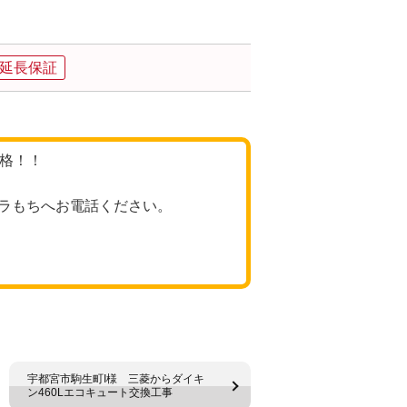
品延長保証
価格！！
ラもちへお電話ください。
宇都宮市駒生町I様 三菱からダイキ
ン460Lエコキュート交換工事