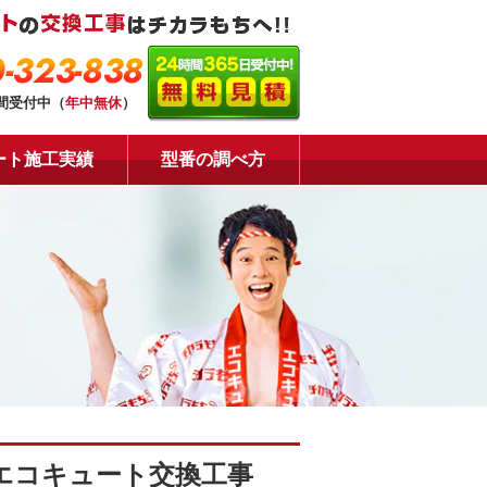
-323-838
時間受付中（
年中無休
）
ート施工実績
型番の調べ方
Lエコキュート交換工事