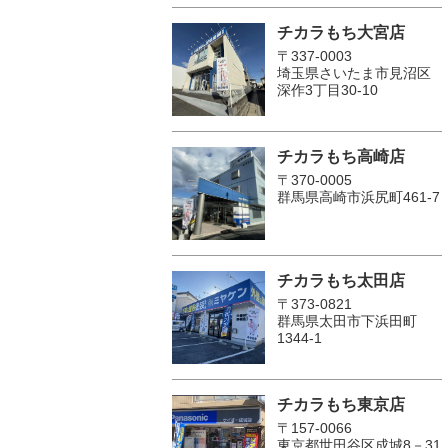
チカラもち大宮店
〒337-0003
埼玉県さいたま市見沼区
深作3丁目30-10
チカラもち高崎店
〒370-0005
群馬県高崎市浜尻町461-7
チカラもち太田店
〒373-0821
群馬県太田市下浜田町
1344-1
チカラもち東京店
〒157-0066
東京都世田谷区成城8－31