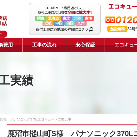
0120
関東
北海道
東北
北陸
東海
近畿
中国
四国
九州
通話無料
24
ナ
換費用
工事の流れ
安心保証
エコキュ
工実績
S様 パナソニック370Lエコキュート交換工事
鹿沼市樅山町S様 パナソニック370