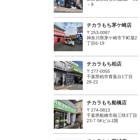
－9
チカラもち茅ケ崎店
〒253-0087
神奈川県茅ケ崎市下町屋2
丁目6-19
チカラもち柏店
〒277-0055
千葉県柏市青葉台1丁目
28-22
チカラもち船橋店
〒274-0813
千葉県船橋市南三咲3丁目
23-7 SKビル1階