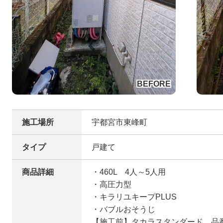
施工場所
宇都宮市東峰町
タイプ
戸建て
商品詳細
・460L 4人～5人用
・高圧力型
・キラリユキープPLUS
・バブルおそうじ
【施工前】タカラスタンダード 品