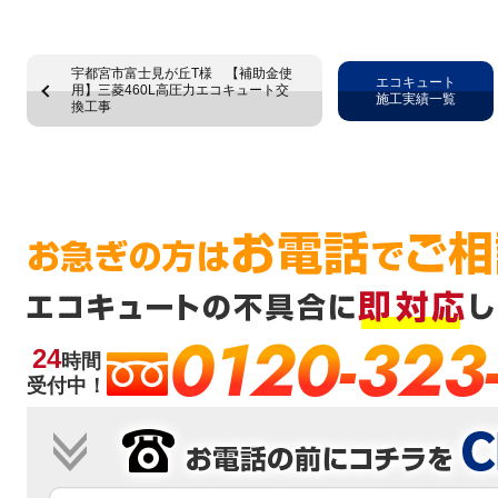
宇都宮市富士見が丘T様 【補助金使
エコキュート
用】三菱460L高圧力エコキュート交
施工実績一覧
換工事
0120-323
24
時間
受付中！