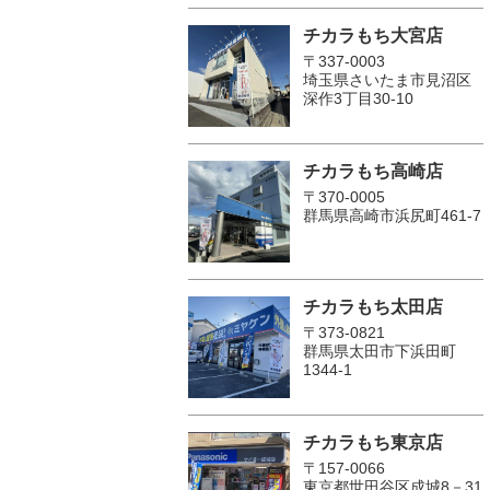
チカラもち大宮店
〒337-0003
埼玉県さいたま市見沼区
深作3丁目30-10
チカラもち高崎店
〒370-0005
群馬県高崎市浜尻町461-7
チカラもち太田店
〒373-0821
群馬県太田市下浜田町
1344-1
チカラもち東京店
〒157-0066
東京都世田谷区成城8－31