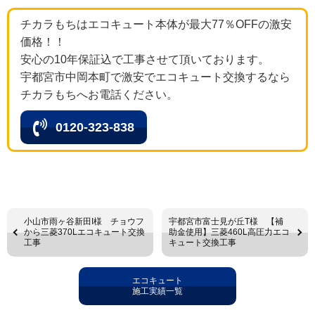
チカラもちはエコキュート本体が最大77％OFFの激安
価格！！
安心の10年保証込で工事させて頂いております。
宇都宮市中岡本町で激安でエコキュート交換するなら
チカラもちへお電話ください。
0120-323-838
小山市雨ヶ谷新田I様 チョウフ
宇都宮市富士見が丘T様 【補
から三菱370Lエコキュート交換
助金使用】三菱460L高圧力エコ
工事
キュート交換工事
エコキュート
施工実績一覧