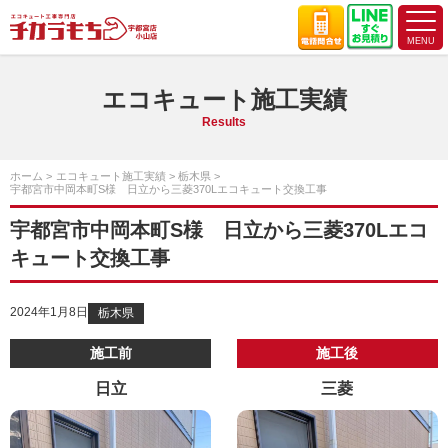
エコキュート施工実績
Results
ホーム
エコキュート施工実績
栃木県
宇都宮市中岡本町S様 日立から三菱370Lエコキュート交換工事
宇都宮市中岡本町S様 日立から三菱370Lエコ
キュート交換工事
2024年1月8日
栃木県
施工前
施工後
日立
三菱