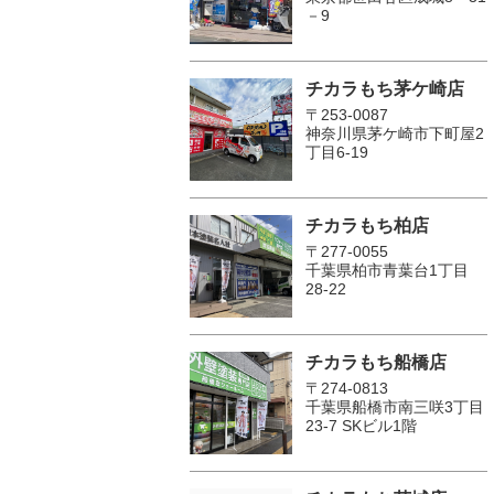
－9
チカラもち茅ケ崎店
〒253-0087
神奈川県茅ケ崎市下町屋2
丁目6-19
チカラもち柏店
〒277-0055
千葉県柏市青葉台1丁目
28-22
チカラもち船橋店
〒274-0813
千葉県船橋市南三咲3丁目
23-7 SKビル1階