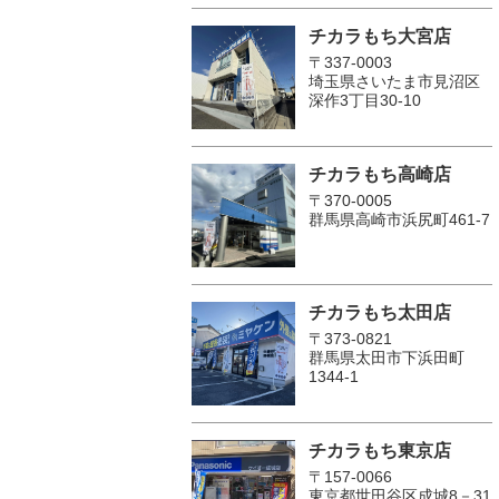
チカラもち大宮店
〒337-0003
埼玉県さいたま市見沼区
深作3丁目30-10
チカラもち高崎店
〒370-0005
群馬県高崎市浜尻町461-7
チカラもち太田店
〒373-0821
群馬県太田市下浜田町
1344-1
チカラもち東京店
〒157-0066
東京都世田谷区成城8－31