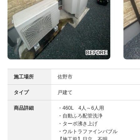
施工場所
佐野市
タイプ
戸建て
商品詳細
・460L 4人～6人用
・自動ふろ配管洗浄
・ターボ沸き上げ
・ウルトラファインバブル
【施工前】日立 不明