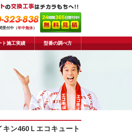
-323-838
時間受付中（
年中無休
）
ート施工実績
型番の調べ方
キン460Ｌエコキュート