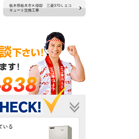
栃木県栃木市Ｋ様邸 三菱370Ｌエコ
キュート交換工事
-838