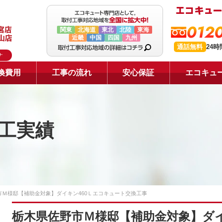
0120
関東
北海道
東北
北陸
東海
近畿
中国
四国
九州
通話無料
24
ナ
換費用
工事の流れ
安心保証
エコキュ
工実績
市Ｍ様邸【補助金対象】ダイキン460Ｌエコキュート交換工事
栃木県佐野市Ｍ様邸【補助金対象】ダイ