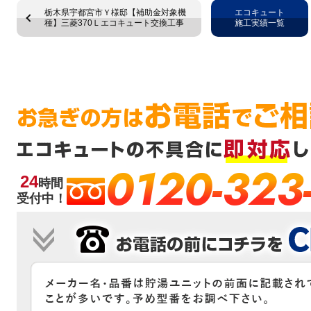
栃木県宇都宮市Ｙ様邸【補助金対象機
エコキュート
種】三菱370Ｌエコキュート交換工事
施工実績一覧
0120-323
24
時間
受付中！