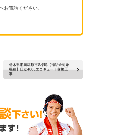
へお電話ください。
栃木県那須塩原市S様邸【補助金対象
機種】日立460Lエコキュート交換工
事