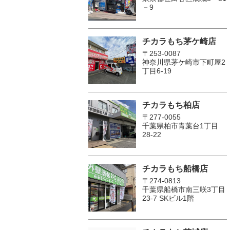
－9
チカラもち茅ケ崎店
〒253-0087
神奈川県茅ケ崎市下町屋2
丁目6-19
チカラもち柏店
〒277-0055
千葉県柏市青葉台1丁目
28-22
チカラもち船橋店
〒274-0813
千葉県船橋市南三咲3丁目
23-7 SKビル1階