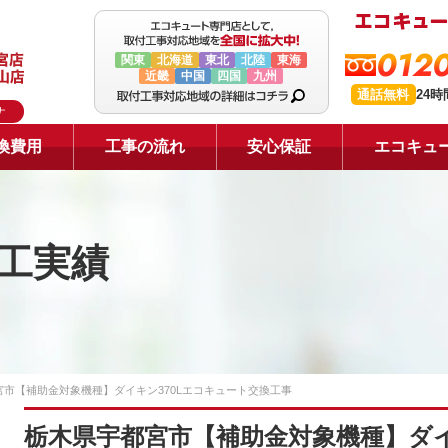
0120
関東
北海道
東北
北陸
東海
近畿
中国
四国
九州
通話無料
24
ナ
換費用
工事の流れ
安心保証
エコキュ
工実績
宮市【補助金対象機種】ダイキン370Lエコキュート交換工事
栃木県宇都宮市【補助金対象機種】ダイ