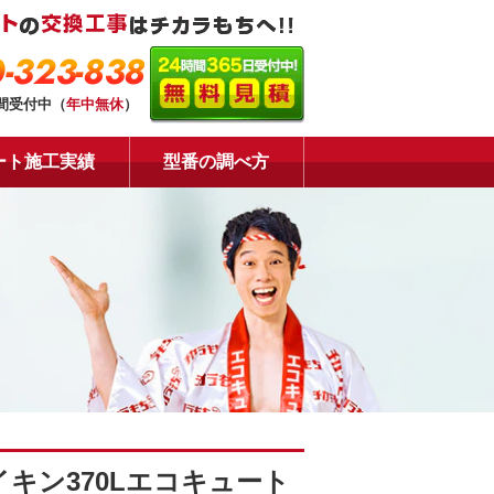
-323-838
時間受付中（
年中無休
）
ート施工実績
型番の調べ方
キン370Lエコキュート