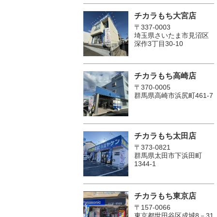
チカラもち大宮店
〒337-0003
埼玉県さいたま市見沼区
深作3丁目30-10
チカラもち高崎店
〒370-0005
群馬県高崎市浜尻町461-7
チカラもち太田店
〒373-0821
群馬県太田市下浜田町
1344-1
チカラもち東京店
〒157-0066
東京都世田谷区成城8－31