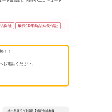
ュート故障のご相談やエコキュート
！
品保証
最長10年商品延長保証
価格！！
へお電話ください。
栃木県鹿沼市T様邸【補助金対象機