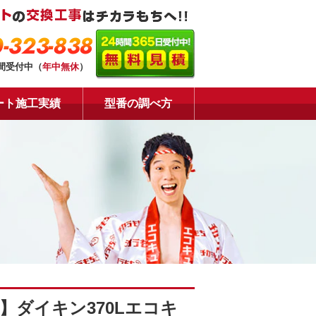
-323-838
時間受付中（
年中無休
）
ート施工実績
型番の調べ方
】ダイキン370Lエコキ