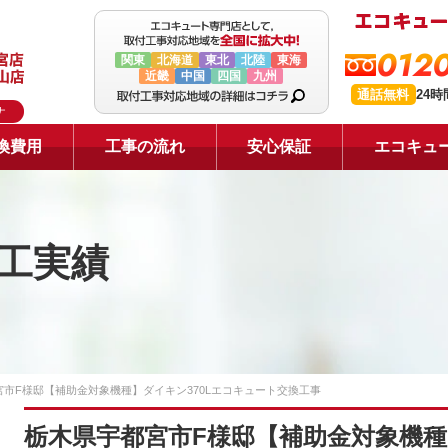
0120
関東
北海道
東北
北陸
東海
近畿
中国
四国
九州
通話無料
24
ナ
換費用
工事の流れ
安心保証
エコキュ
工実績
市F様邸【補助金対象機種】ダイキン370Lエコキュート交換工事
栃木県宇都宮市F様邸【補助金対象機種