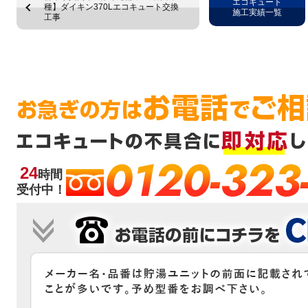
エコキュート
種】ダイキン370Lエコキュート交換
施工実績一覧
工事
0120-323
24
時間
受付中！