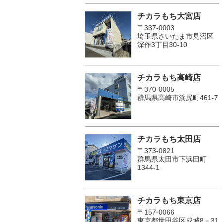
チカラもち大宮店
〒337-0003
埼玉県さいたま市見沼区
深作3丁目30-10
チカラもち高崎店
〒370-0005
群馬県高崎市浜尻町461-7
チカラもち太田店
〒373-0821
群馬県太田市下浜田町
1344-1
チカラもち東京店
〒157-0066
東京都世田谷区成城8－31