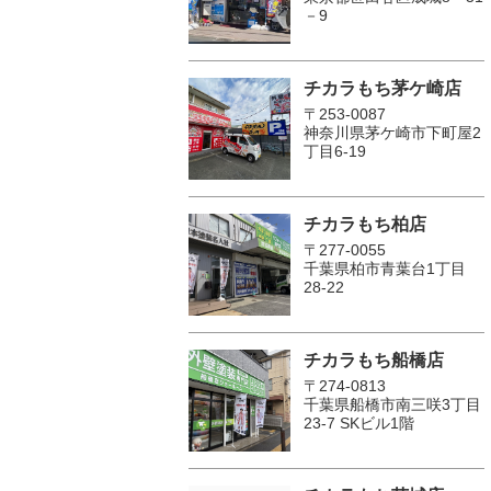
－9
チカラもち茅ケ崎店
〒253-0087
神奈川県茅ケ崎市下町屋2
丁目6-19
チカラもち柏店
〒277-0055
千葉県柏市青葉台1丁目
28-22
チカラもち船橋店
〒274-0813
千葉県船橋市南三咲3丁目
23-7 SKビル1階