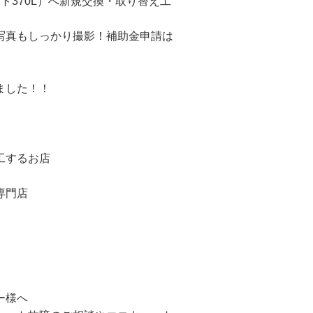
ート370L）へ新規交換・取り替え工
写真もしっかり撮影！補助金申請は
ました！！
工するお店
専門店
ー様へ