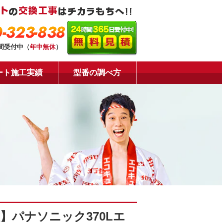
-323-838
時間受付中（
年中無休
）
ート施工実績
型番の調べ方
】パナソニック370Lエ