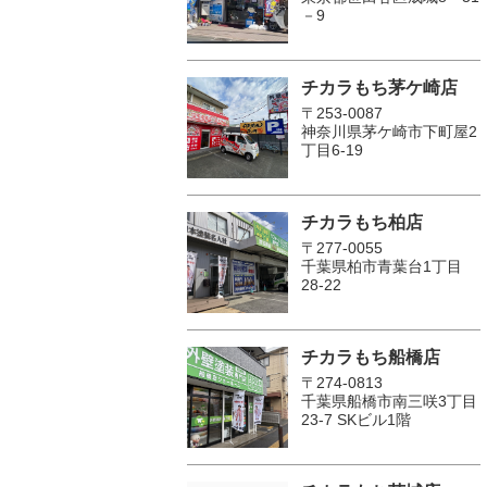
－9
チカラもち茅ケ崎店
〒253-0087
神奈川県茅ケ崎市下町屋2
丁目6-19
チカラもち柏店
〒277-0055
千葉県柏市青葉台1丁目
28-22
チカラもち船橋店
〒274-0813
千葉県船橋市南三咲3丁目
23-7 SKビル1階