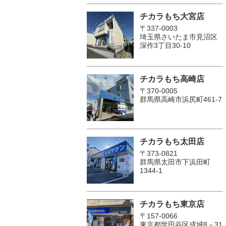
チカラもち大宮店
〒337-0003
埼玉県さいたま市見沼区
深作3丁目30-10
チカラもち高崎店
〒370-0005
群馬県高崎市浜尻町461-7
チカラもち太田店
〒373-0821
群馬県太田市下浜田町
1344-1
チカラもち東京店
〒157-0066
東京都世田谷区成城8－31