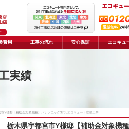
0120
関東
北海道
東北
北陸
東海
近畿
中国
四国
九州
通話無料
24
ナ
換費用
工事の流れ
安心保証
エコキュ
工実績
宮市Y様邸【補助金対象機種】パナソニック370Lエコキュート交換工事
栃木県宇都宮市Y様邸【補助金対象機種