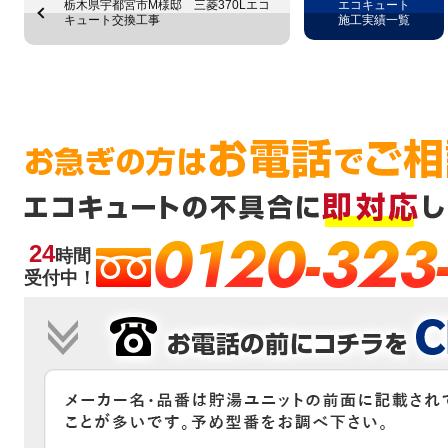
栃木県宇都宮市M様邸 三菱370Lエコ
エコキュート
キュート交換工事
施工実績一覧
0120-323
24
時間
受付中！