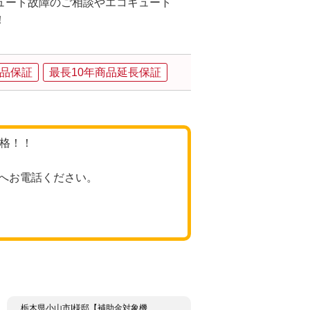
ュート故障のご相談やエコキュート
！
品保証
最長10年商品延長保証
価格！！
へお電話ください。
栃木県小山市I様邸【補助金対象機