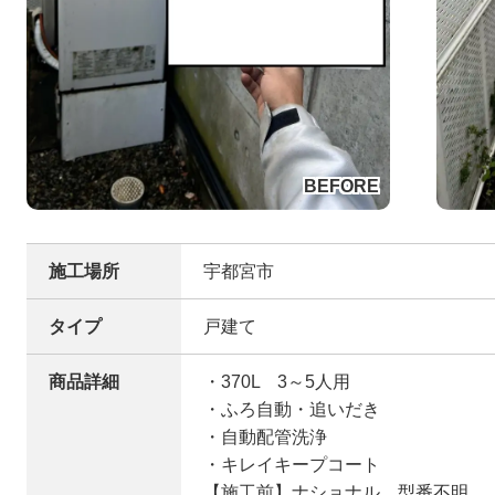
施工場所
宇都宮市
タイプ
戸建て
商品詳細
・370L 3～5人用
・ふろ自動・追いだき
・自動配管洗浄
・キレイキープコート
【施工前】ナショナル 型番不明