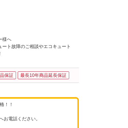
ー様へ
ュート故障のご相談やエコキュート
！
品保証
最長10年商品延長保証
価格！！
へお電話ください。