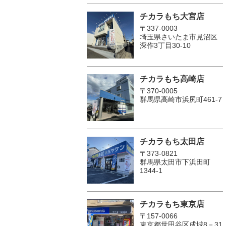
チカラもち大宮店
〒337-0003
埼玉県さいたま市見沼区
深作3丁目30-10
チカラもち高崎店
〒370-0005
群馬県高崎市浜尻町461-7
チカラもち太田店
〒373-0821
群馬県太田市下浜田町
1344-1
チカラもち東京店
〒157-0066
東京都世田谷区成城8－31