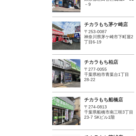
－9
チカラもち茅ケ崎店
〒253-0087
神奈川県茅ケ崎市下町屋2
丁目6-19
チカラもち柏店
〒277-0055
千葉県柏市青葉台1丁目
28-22
チカラもち船橋店
〒274-0813
千葉県船橋市南三咲3丁目
23-7 SKビル1階