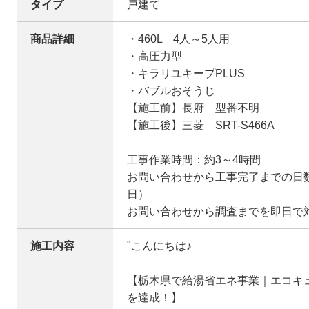
タイプ
戸建て
商品詳細
・460L 4人～5人用
・高圧力型
・キラリユキープPLUS
・バブルおそうじ
【施工前】長府 型番不明
【施工後】三菱 SRT-S466A
工事作業時間：約3～4時間
お問い合わせから工事完了までの日数：
日）
お問い合わせから調査までを即日で
施工内容
"こんにちは♪
【栃木県で給湯省エネ事業｜エコキュ
を達成！】