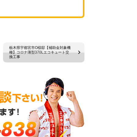
栃木県宇都宮市O様邸【補助金対象機
種】コロナ薄型370Lエコキュート交
換工事
-838