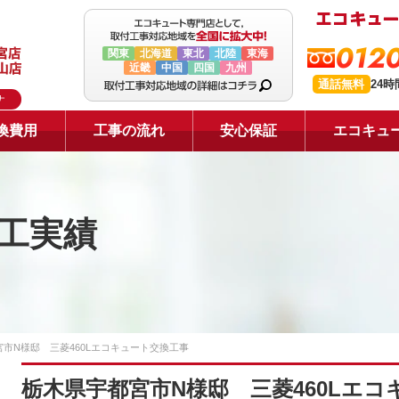
0120
関東
北海道
東北
北陸
東海
近畿
中国
四国
九州
通話無料
24
ナ
換費用
工事の流れ
安心保証
エコキュ
工実績
市N様邸 三菱460Lエコキュート交換工事
栃木県宇都宮市N様邸 三菱460Lエ