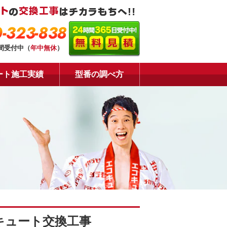
-323-838
時間受付中（
年中無休
）
ート施工実績
型番の調べ方
コキュート交換工事