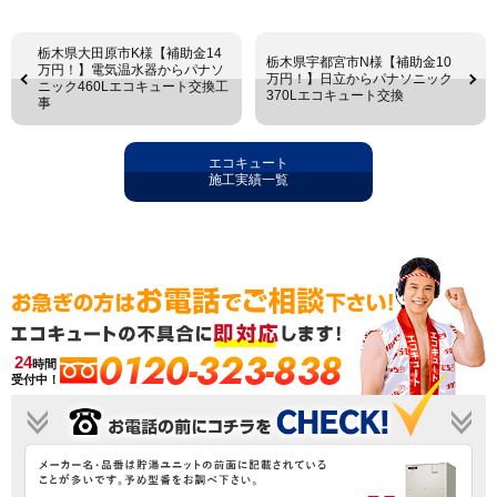
栃木県大田原市K様【補助金14
栃木県宇都宮市N様【補助金10
万円！】電気温水器からパナソ
万円！】日立からパナソニック
ニック460Lエコキュート交換工
370Lエコキュート交換
事
エコキュート
施工実績一覧
0120-323-838
24
時間
受付中！