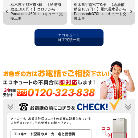
栃木県宇都宮市K様 【給湯補
栃木県宇都宮市K様 【給湯補
助金10万円！】コロナから
助金10万円！】電気温水器から
Panasonic460Lエコキュート交
Panasonic370Lエコキュート交
換工事
換工事
エコキュート
施工実績一覧
0120-323-838
24
時間
受付中！