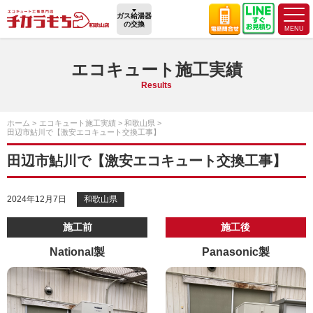
ガス給湯器
の交換
エコキュート施工実績
Results
ホーム
エコキュート施工実績
和歌山県
田辺市鮎川で【激安エコキュート交換工事】
田辺市鮎川で【激安エコキュート交換工事】
2024年12月7日
和歌山県
施工前
施工後
National製
Panasonic製