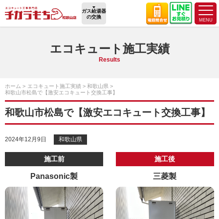
ガス給湯器
の交換
エコキュート施工実績
Results
ホーム
エコキュート施工実績
和歌山県
和歌山市松島で【激安エコキュート交換工事】
和歌山市松島で【激安エコキュート交換工事】
2024年12月9日
和歌山県
施工前
施工後
Panasonic製
三菱製