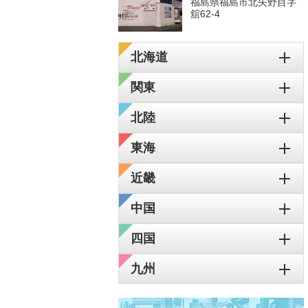
福島県福島市北矢野目字
舘62-4
北海道
関東
北陸
東海
近畿
中国
四国
九州