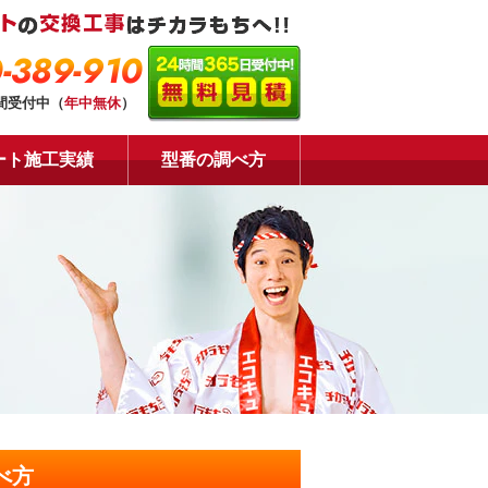
-389-910
時間受付中（
年中無休
）
ート施工実績
型番の調べ方
べ方