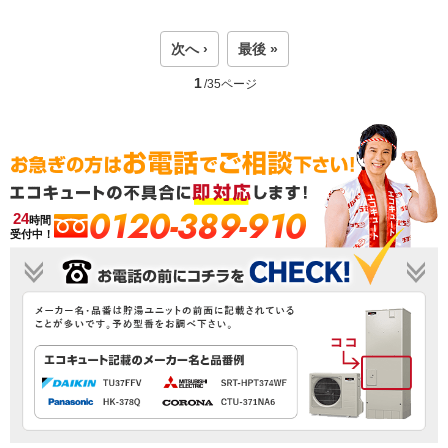
次へ ›
最後 »
1
/35ページ
0120-389-910
24
時間
受付中！