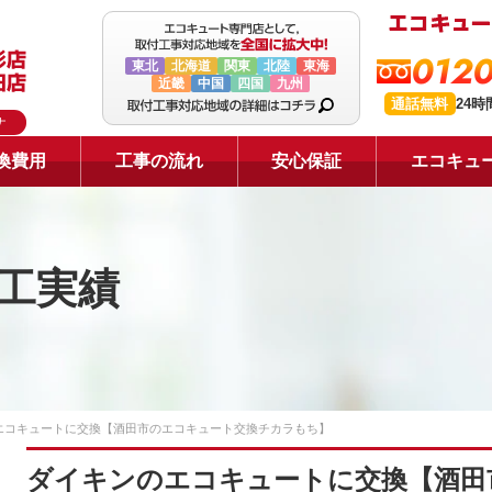
0120
東北
北海道
関東
北陸
東海
近畿
中国
四国
九州
通話無料
24
ナ
換費用
工事の流れ
安心保証
エコキュ
工実績
エコキュートに交換【酒田市のエコキュート交換チカラもち】
ダイキンのエコキュートに交換【酒田