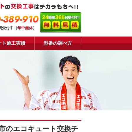
-389-910
時間受付中（
年中無休
）
ート施工実績
型番の調べ方
市のエコキュート交換チ