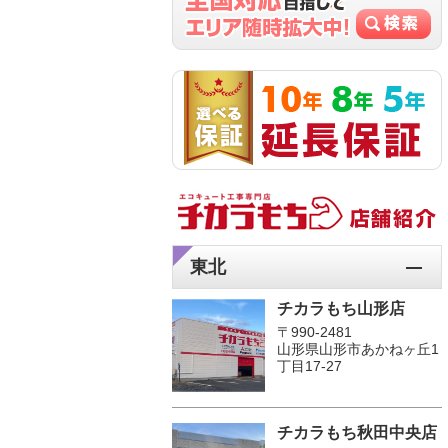
東北
チカラもち山形店
〒990-2481
山形県山形市あかねヶ丘1
丁目17-27
チカラもち秋田中央店