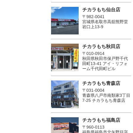
チカラもち仙台店
〒982-0041
宮城県名取市高舘熊野堂
岩口上13‐9
チカラもち秋田店
〒010-0914
秋田県秋田市保戸野千代
田町13-41 アイ・リフォ
ーム千代田町ビル
チカラもち青森店
〒031-0004
青森県八戸市南類家3丁目
7-25 チカラもち青森店
チカラもち福島店
〒960-0113
福島県福島市北矢野目字