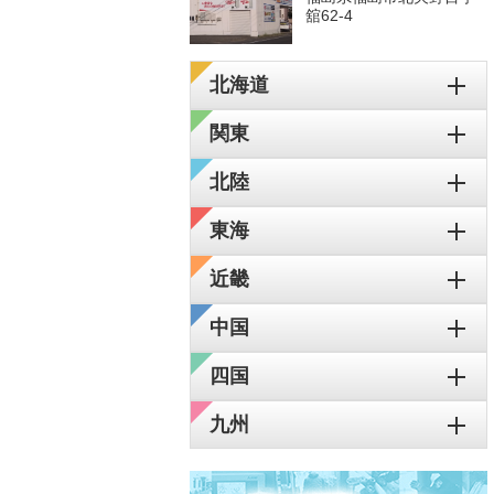
舘62-4
北海道
関東
北陸
東海
近畿
中国
四国
九州