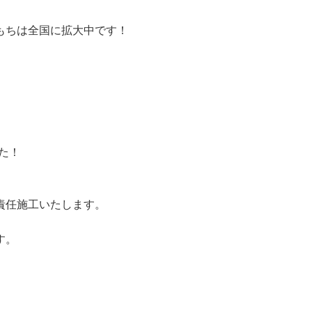
もちは全国に拡大中です！
した！
責任施工いたします。
す。
。