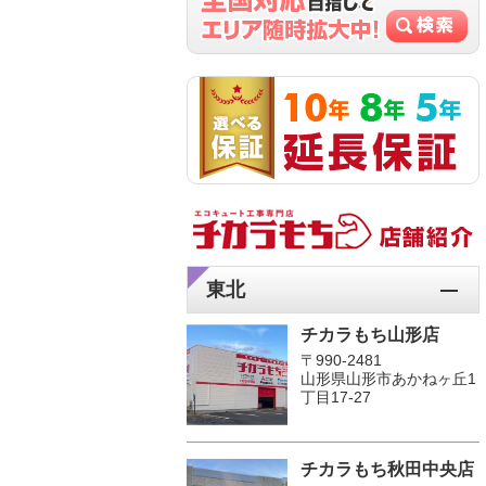
東北
チカラもち山形店
〒990-2481
山形県山形市あかねヶ丘1
丁目17-27
チカラもち秋田中央店