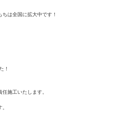
もちは全国に拡大中です！
した！
責任施工いたします。
す。
。