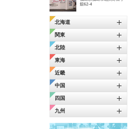
舘62-4
北海道
関東
北陸
東海
近畿
中国
四国
九州