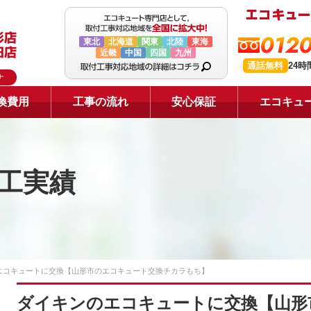
0120
東北
北海道
関東
北陸
東海
近畿
中国
四国
九州
通話無料
24
ナ
換費用
工事の流れ
安心保証
エコキュ
工実績
エコキュートに交換【山形市のエコキュート交換チカラもち】
ダイキンのエコキュートに交換【山形