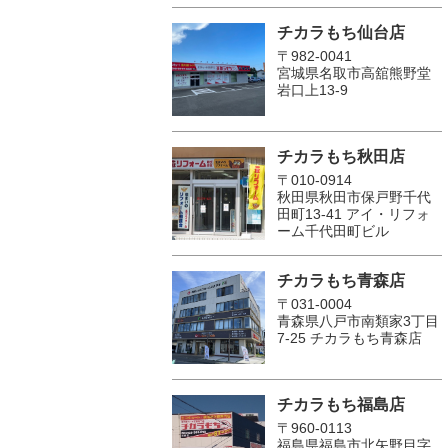
チカラもち仙台店
〒982-0041
宮城県名取市高舘熊野堂
岩口上13‐9
チカラもち秋田店
〒010-0914
秋田県秋田市保戸野千代
田町13-41 アイ・リフォ
ーム千代田町ビル
チカラもち青森店
〒031-0004
青森県八戸市南類家3丁目
7-25 チカラもち青森店
チカラもち福島店
〒960-0113
福島県福島市北矢野目字