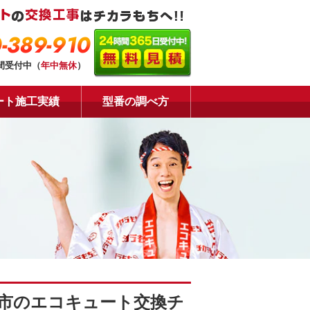
-389-910
時間受付中（
年中無休
）
ート施工実績
型番の調べ方
市のエコキュート交換チ