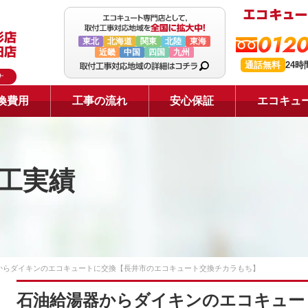
0120
東北
北海道
関東
北陸
東海
近畿
中国
四国
九州
通話無料
24
ナ
換費用
工事の流れ
安心保証
エコキュ
工実績
からダイキンのエコキュートに交換【長井市のエコキュート交換チカラもち】
石油給湯器からダイキンのエコキュー