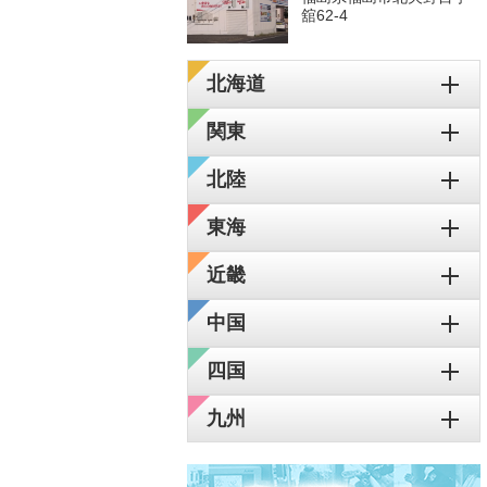
舘62-4
北海道
関東
北陸
東海
近畿
中国
四国
九州