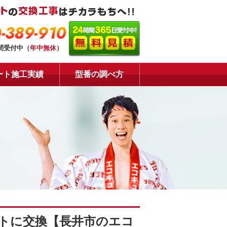
-389-910
時間受付中（
年中無休
）
ート施工実績
型番の調べ方
トに交換【長井市のエコ