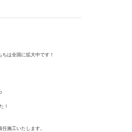
。
もちは全国に拡大中です！
ら
した！
責任施工いたします。