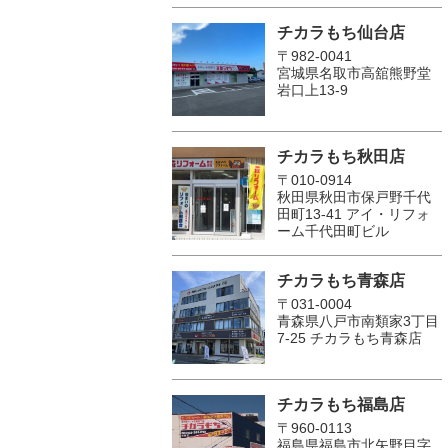
チカラもち仙台店
〒982-0041
宮城県名取市高舘熊野堂
岩口上13‐9
チカラもち秋田店
〒010-0914
秋田県秋田市保戸野千代
田町13-41 アイ・リフォ
ーム千代田町ビル
チカラもち青森店
〒031-0004
青森県八戸市南類家3丁目
7-25 チカラもち青森店
チカラもち福島店
〒960-0113
福島県福島市北矢野目字