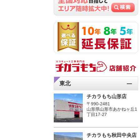
東北
チカラもち山形店
〒990-2481
山形県山形市あかねヶ丘1
丁目17-27
チカラもち秋田中央店