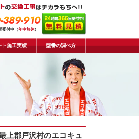
-389-910
時間受付中（
年中無休
）
ート施工実績
型番の調べ方
最上郡戸沢村のエコキュ