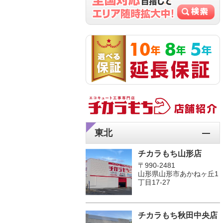
東北
チカラもち山形店
〒990-2481
山形県山形市あかねヶ丘1
丁目17-27
チカラもち秋田中央店