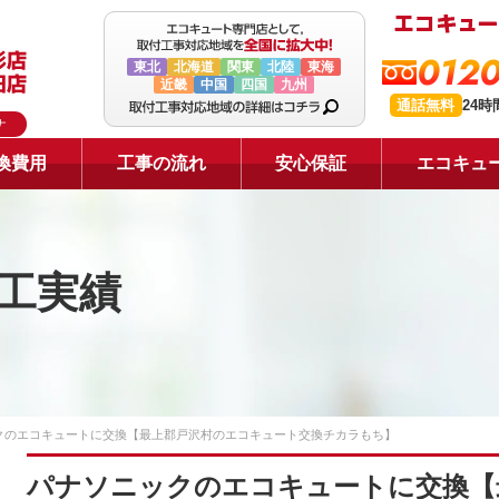
0120
東北
北海道
関東
北陸
東海
近畿
中国
四国
九州
通話無料
24
ナ
換費用
工事の流れ
安心保証
エコキュ
工実績
クのエコキュートに交換【最上郡戸沢村のエコキュート交換チカラもち】
パナソニックのエコキュートに交換【