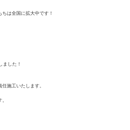
もちは全国に拡大中です！
致しました！
責任施工いたします。
す。
。