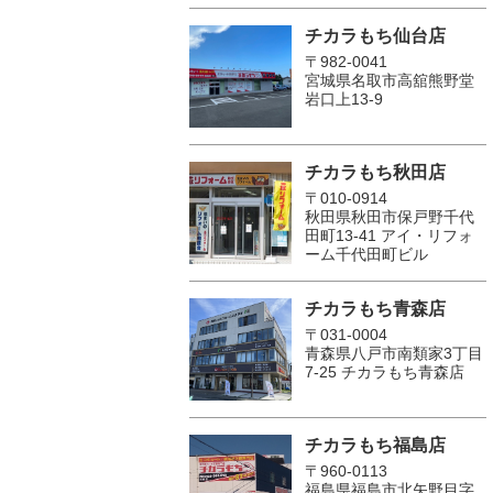
チカラもち仙台店
〒982-0041
宮城県名取市高舘熊野堂
岩口上13‐9
チカラもち秋田店
〒010-0914
秋田県秋田市保戸野千代
田町13-41 アイ・リフォ
ーム千代田町ビル
チカラもち青森店
〒031-0004
青森県八戸市南類家3丁目
7-25 チカラもち青森店
チカラもち福島店
〒960-0113
福島県福島市北矢野目字