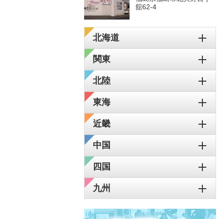
舘62-4
北海道
関東
北陸
東海
近畿
中国
四国
九州