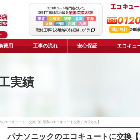
0120
東北
北海道
関東
北陸
東海
近畿
中国
四国
九州
通話無料
24
ナ
換費用
工事の流れ
安心保証
エコキュ
工実績
クのエコキュートに交換【山形市のエコキュート交換チカラもち】
パナソニックのエコキュートに交換【