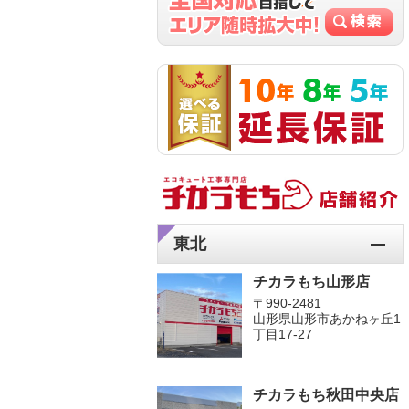
東北
チカラもち山形店
〒990-2481
山形県山形市あかねヶ丘1
丁目17-27
チカラもち秋田中央店