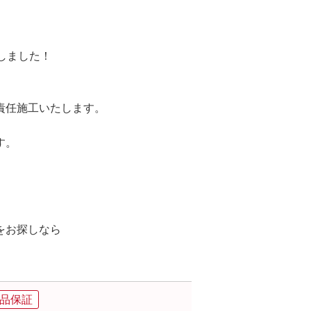
致しました！
責任施工いたします。
す。
。
をお探しなら
。
品保証