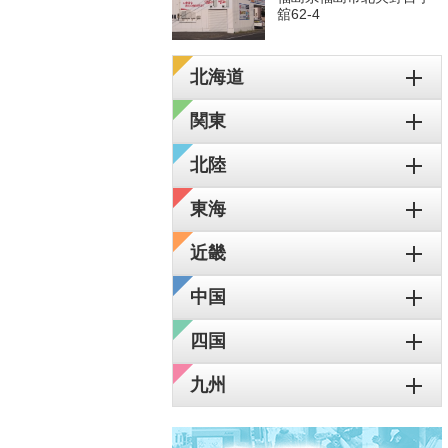
舘62-4
北海道
関東
北陸
東海
近畿
中国
四国
九州