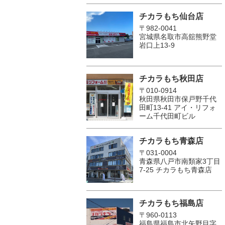
チカラもち仙台店
〒982-0041
宮城県名取市高舘熊野堂
岩口上13‐9
チカラもち秋田店
〒010-0914
秋田県秋田市保戸野千代
田町13-41 アイ・リフォ
ーム千代田町ビル
チカラもち青森店
〒031-0004
青森県八戸市南類家3丁目
7-25 チカラもち青森店
チカラもち福島店
〒960-0113
福島県福島市北矢野目字