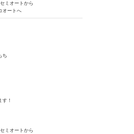
AU セミオートから
エコオートへ
もち
ます！
AU セミオートから