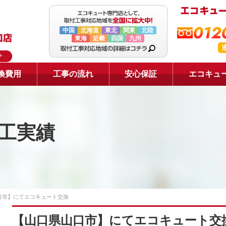
0120
中国
北海道
東北
関東
北陸
東海
近畿
四国
九州
ナ
換費用
工事の流れ
安心保証
エコキュ
工実績
口市】にてエコキュート交換
【山口県山口市】にてエコキュート交