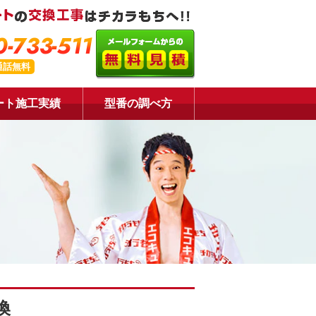
-733-511
通話無料
ート施工実績
型番の調べ方
換