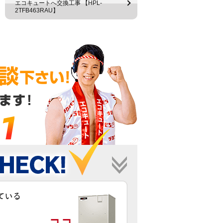
エコキュートへ交換工事 【HPL-
2TFB463RAU】
1