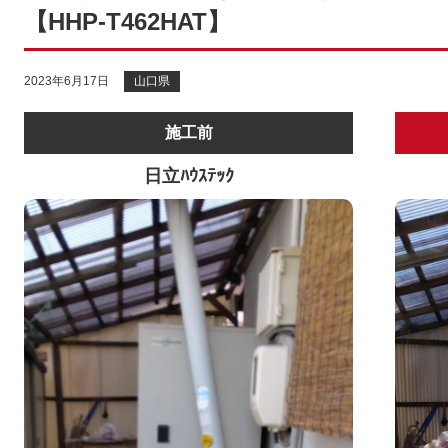
【HHP-T462HAT】
2023年6月17日
山口県
施工前
日立ﾊｳｽﾃｯｸ