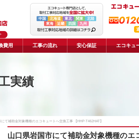
0120
中国
北海道
東北
関東
北陸
東海
近畿
四国
九州
ナ
換費用
工事の流れ
安心保証
エコキュ
工実績
にて補助金対象機種のエコキュートへ交換工事 【HHP-T462HAT】
山口県岩国市にて補助金対象機種のエ