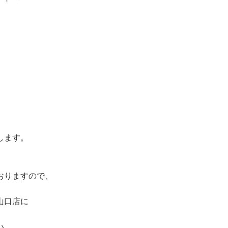
します。
おりますので、
山口店に
い。