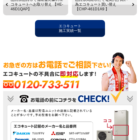
コキュートへお取り替え 【HE-
為エコキュート買い替え
46D1QAP】
【CHP-461D1A9 】
エコキュート
施工実績一覧
0120-733-511