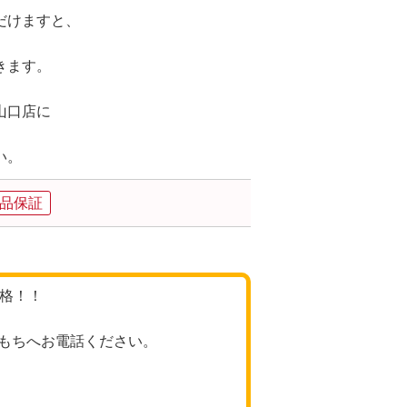
だけますと、
きます。
山口店に
い。
品保証
価格！！
もちへお電話ください。