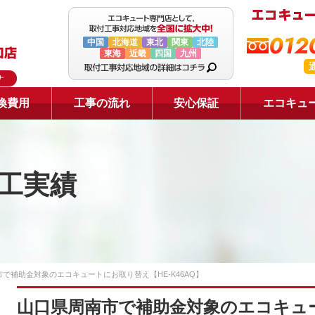
0120
中国
北海道
東北
関東
北陸
東海
近畿
四国
九州
ナ
換費用
工事の流れ
安心保証
エコキュ
工実績
で補助金対象のエコキュートにお取り替え【HE-K46AQ】
山口県周南市で補助金対象のエコキュー