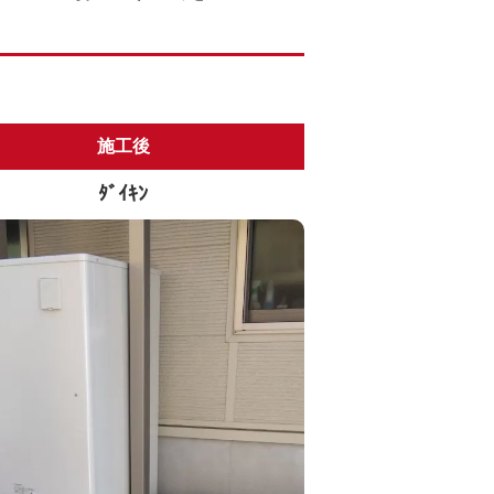
施工後
ﾀﾞｲｷﾝ