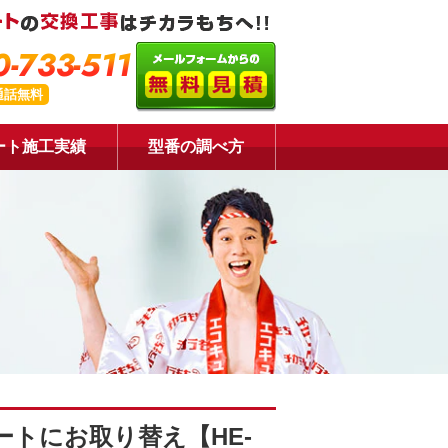
-733-511
通話無料
ート施工実績
型番の調べ方
トにお取り替え【HE-