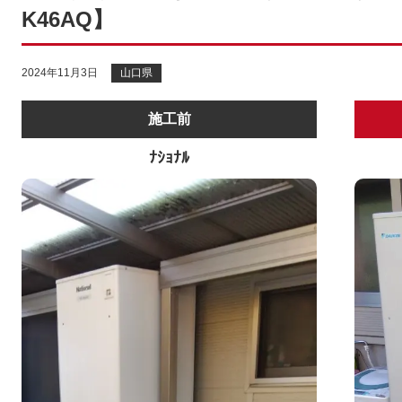
K46AQ】
2024年11月3日
山口県
施工前
ﾅｼｮﾅﾙ