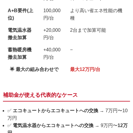
A+B要件(上
100,000
より高い省エネ性能の機
位)
円/台
種
電気温水器
+20,000
2台まで加算可能
撤去加算
円/台
蓄熱暖房機
+40,000
−
撤去加算
円/台
🌟 最大の組み合わせで
最大12万円/台
補助金が使える代表的なケース
✅
エコキュートからエコキュートへの交換
→ 7万円〜10
万円
✅
電気温水器からエコキュートへの交換
→ 9万円〜
12万
円