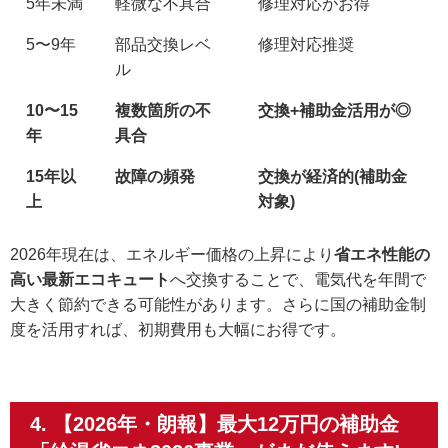
5年未満
軽微な不具合
修理対応がお得
5〜9年
部品交換レベ
修理対応推奨
ル
10〜15
複数箇所の不
交換+補助金活用が◎
年
具合
15年以
故障の頻発
交換が経済的(補助金
上
対象)
2026年現在は、エネルギー価格の上昇により
省エネ性能の
高い最新エコキュート
へ交換することで、電気代を年間で
大きく節約できる可能性があります。さらに国の補助金制
度を活用すれば、初期費用も大幅にお得です。
4. 【2026年・朗報】最大12万円の補助金