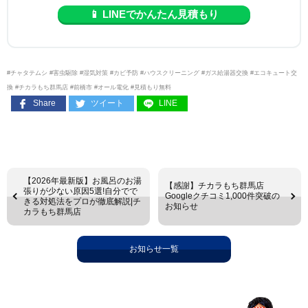
📱 LINEでかんたん見積もり
#チャタテムシ #害虫駆除 #湿気対策 #カビ予防 #ハウスクリーニング #ガス給湯器交換 #エコキュート交
換 #チカラもち群馬店 #前橋市 #オール電化 #見積もり無料
Share
ツイート
LINE
【2026年最新版】お風呂のお湯
【感謝】チカラもち群馬店
張りが少ない原因5選!自分でで
Googleクチコミ1,000件突破の
きる対処法をプロが徹底解説|チ
お知らせ
カラもち群馬店
お知らせ一覧