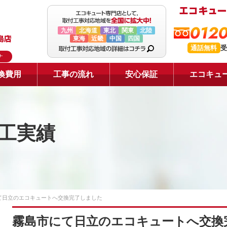
0120
九州
北海道
東北
関東
北陸
東海
近畿
中国
四国
通話無料
受
ナ
換費用
工事の流れ
安心保証
エコキュ
工実績
て日立のエコキュートへ交換完了しました
霧島市にて日立のエコキュートへ交換